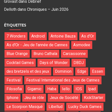
Grovast
dans
Débrief
Delloth
dans
Chroniques – Juin 2026
ÉTIQUETTES
7 Wonders
Android
Antoine Bauza
As d'Or
As d'Or - Jeu de l'année de Cannes
Asmodee
Blue Orange
Bruno Cathala
Carcassonne
Cocktail Games
Days of Wonder
DBDJ
des bretzels et des jeux
Dominion
Edge
Essen
Festival
Festival International des Jeux de Cannes
Filosofia
Gigamic
Haba
Iello
IOS
Ipad
Iphone
Jeu de rôle
Jeux de Société
KickStarter
Le Scorpion Masqué
Libellud
Lucky Duck Games