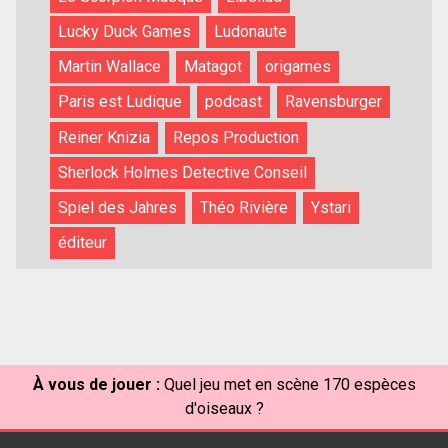
Lucky Duck Games
Ludonaute
Martin Wallace
Matagot
origames
Paris est Ludique
podcast
Ravensburger
Reiner Knizia
Repos Production
Sherlock Holmes Detective Conseil
Spiel des Jahres
Théo Rivière
Ystari
éditeur
À vous de jouer :
Quel jeu met en scène 170 espèces
d'oiseaux ?