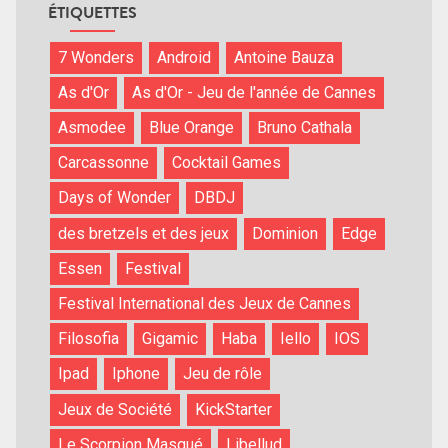
ÉTIQUETTES
7 Wonders
Android
Antoine Bauza
As d'Or
As d'Or - Jeu de l'année de Cannes
Asmodee
Blue Orange
Bruno Cathala
Carcassonne
Cocktail Games
Days of Wonder
DBDJ
des bretzels et des jeux
Dominion
Edge
Essen
Festival
Festival International des Jeux de Cannes
Filosofia
Gigamic
Haba
Iello
IOS
Ipad
Iphone
Jeu de rôle
Jeux de Société
KickStarter
Le Scorpion Masqué
Libellud