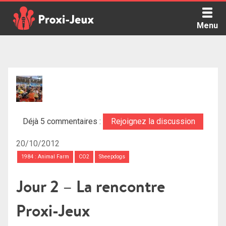
Skip
to
Menu
content
Proxi Jeux - Le podcast qui vous parle de jeux de société
Déjà 5 commentaires :
Rejoignez la discussion
20/10/2012
1984 : Animal Farm
CO2
Sheepdogs
Jour 2 – La rencontre
Proxi-Jeux