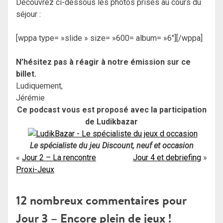
Découvrez ci-dessous les photos prises au cours du
séjour :
[wppa type= »slide » size= »600= album= »6″][/wppa]
N’hésitez pas à réagir à notre émission sur ce
billet.
Ludiquement,
Jérémie
Ce podcast vous est proposé avec la participation
de Ludikbazar
Le spécialiste du jeu Discount, neuf et occasion
Navigation
Jour 2 – La rencontre
Jour 4 et debriefing
Proxi-Jeux
de
l’article
12 nombreux commentaires pour
Jour 3 – Encore plein de jeux !