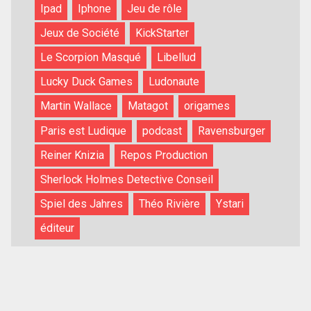
Ipad
Iphone
Jeu de rôle
Jeux de Société
KickStarter
Le Scorpion Masqué
Libellud
Lucky Duck Games
Ludonaute
Martin Wallace
Matagot
origames
Paris est Ludique
podcast
Ravensburger
Reiner Knizia
Repos Production
Sherlock Holmes Detective Conseil
Spiel des Jahres
Théo Rivière
Ystari
éditeur