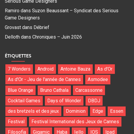
Serious Game Designers
Ramiro
dans
Suzon Beaussant – Syndicat des Serious
Game Designers
Grovast
dans
Débrief
Delloth
dans
Chroniques – Juin 2026
ÉTIQUETTES
7 Wonders
Android
Antoine Bauza
As d'Or
As d'Or - Jeu de l'année de Cannes
Asmodee
Blue Orange
Bruno Cathala
Carcassonne
Cocktail Games
Days of Wonder
DBDJ
des bretzels et des jeux
Dominion
Edge
Essen
Festival
Festival International des Jeux de Cannes
Filosofia
Gigamic
Haba
Iello
IOS
Ipad