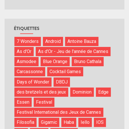
ÉTIQUETTES
7 Wonders
Android
Antoine Bauza
As d'Or
As d'Or - Jeu de l'année de Cannes
Asmodee
Blue Orange
Bruno Cathala
Carcassonne
Cocktail Games
Days of Wonder
DBDJ
des bretzels et des jeux
Dominion
Edge
Essen
Festival
Festival International des Jeux de Cannes
Filosofia
Gigamic
Haba
Iello
IOS