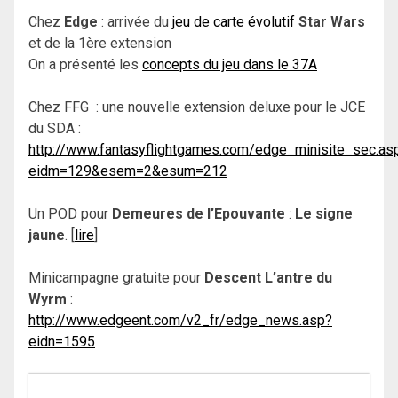
Chez
Edge
: arrivée du
jeu de carte évolutif
Star Wars
et de la 1ère extension
On a présenté les
concepts du jeu dans le 37A
Chez FFG : une nouvelle extension deluxe pour le JCE
du SDA :
http://www.fantasyflightgames.com/edge_minisite_sec.as
eidm=129&esem=2&esum=212
Un POD pour
Demeures de l’Epouvante
:
Le signe
jaune
. [
lire
]
Minicampagne gratuite pour
Descent L’antre du
Wyrm
:
http://www.edgeent.com/v2_fr/edge_news.asp?
eidn=1595