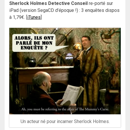
Sherlock Holmes Detective Conseil
re-porté sur
iPad (version SegaCD d’époque !) : 3 enquêtes dispos
à 1,79€. [
iTunes
]
Un acteur né pour incarner Sherlock Holmes.