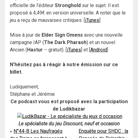
officielle de l’éditeur
Stronghold
sur le sujet. Il est
proposé à 4,49€ en version universelle. A noter que le
jeu a reçu de mauvaises critiques. [
iTunes
]
Mise à jour de
Elder Sign
Omens
avec une nouvelle
campagne IAP (
The Dark Pharaoh
) et un nouvel
Ancien (
Hastur
– gratuit). [
iTunes
] et [
Android
]
N’hésitez pas à réagir à notre émission sur ce
billet.
Ludiquement,
Stéphane et Jérémie
Ce podcast vous est proposé avec la participation
de Ludikbazar
Le spécialiste du jeu Discount, neuf et occasion
Navigation
N°44-B Les Naufragés
Enquête pour SHDC : la