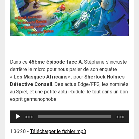
Dans ce
45ème épisode face A
, Stéphane s’incruste
derrière le micro pour nous parler de son enquête
«
Les Masques Africains
« , pour
Sherlock Holmes
Détective Conseil
. Des actus Edge/FFG, les nominés
au Spiel, et une petite actu i-bidule, le tout dans un bon
esprit germanophobe.
Lecteur
00:00
00:00
audio
1:36:20
-
Télécharger le fichier mp3