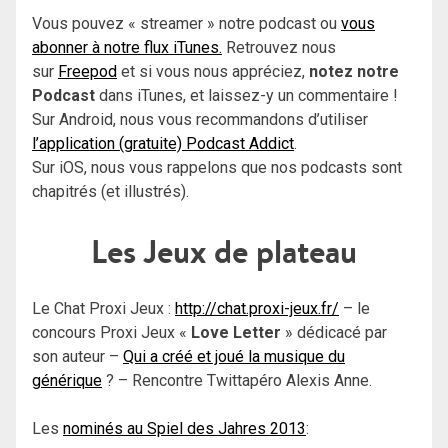
Vous pouvez « streamer » notre podcast ou
vous
abonner à notre flux iTunes.
Retrouvez nous
sur
Freepod
et si vous nous appréciez,
notez notre
Podcast
dans iTunes, et laissez-y un commentaire !
Sur Android, nous vous recommandons d’utiliser
l’application (gratuite) Podcast Addict
.
Sur iOS, nous vous rappelons que nos podcasts sont
chapitrés (et illustrés).
Les Jeux de plateau
Le Chat Proxi Jeux :
http://chat.proxi-jeux.fr/
– le
concours Proxi Jeux «
Love Letter
» dédicacé par
son auteur –
Qui a créé et joué la musique du
générique
? – Rencontre Twittapéro Alexis Anne.
Les
nominés au Spiel des Jahres 2013
: