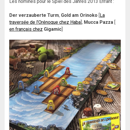
Les nominés pour le Spiel des Jahres 2013 Enfant :
Der verzauberte Turm
,
Gold am Orinoko
[
La
traversée de l’Orénoque chez Haba
],
Mucca Pazza
[
en français chez
Gigamic
]