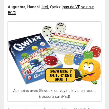
Augustus, Hanabi
[
lire
]
, Qwixx [
pas de VF, voir sur
BGG
]
.
Au moins avec Skweek, on voyait la vie en rose…
(ressorti sur iPad)