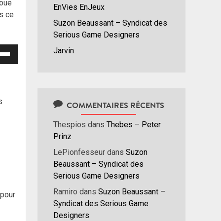
voue
EnVies EnJeux
s ce
Suzon Beaussant – Syndicat des
Serious Game Designers
isez
Jarvin
hes
/bas
r
s
COMMENTAIRES RÉCENTS
menter
Thespios
dans
Thebes – Peter
nuer
Prinz
LePionfesseur
dans
Suzon
ume.
Beaussant – Syndicat des
Serious Game Designers
Ramiro
dans
Suzon Beaussant –
 pour
Syndicat des Serious Game
Designers