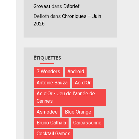
Grovast
dans
Débrief
Delloth
dans
Chroniques – Juin
2026
ÉTIQUETTES
7 Wonders
Android
Antoine Bauza
As d'Or
As d'Or - Jeu de l'année de
Cannes
Asmodee
Blue Orange
Bruno Cathala
Carcassonne
Cocktail Games