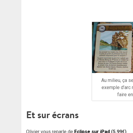
Au milieu, ça 
exemple d’arc n
faire e
Et sur écrans
Olivier vous reparle de
Eclipse
sur iPad
(5,99€)
.