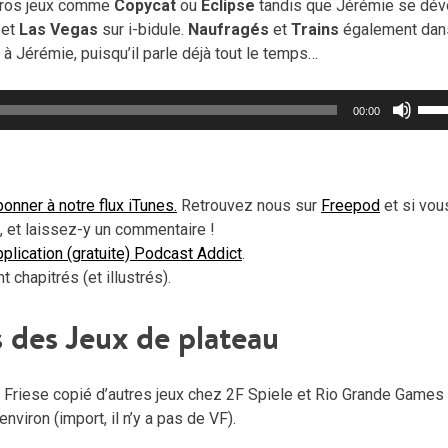
gros jeux comme
Copycat
ou
Eclipse
tandis que Jérémie se dé
p
et
Las Vegas
sur i-bidule.
Naufragés
et
Trains
également dan
à Jérémie, puisqu’il parle déjà tout le temps…
Util
00:00
les
flèc
haut
pou
onner à notre flux iTunes.
Retrouvez nous sur
Freepod
et si vou
aug
 et laissez-y un commentaire !
ou
application (gratuite) Podcast Addict
.
dimi
chapitrés (et illustrés).
le
vol
 des Jeux de plateau
 Friese copié d’autres jeux chez 2F Spiele et Rio Grande Games
nviron (import, il n’y a pas de VF).