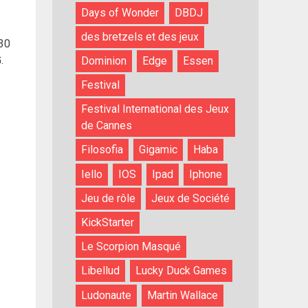
Days of Wonder
DBDJ
des bretzels et des jeux
 30
.
Dominion
Edge
Essen
Festival
Festival International des Jeux
de Cannes
Filosofia
Gigamic
Haba
Iello
IOS
Ipad
Iphone
Jeu de rôle
Jeux de Société
KickStarter
Le Scorpion Masqué
Libellud
Lucky Duck Games
Ludonaute
Martin Wallace