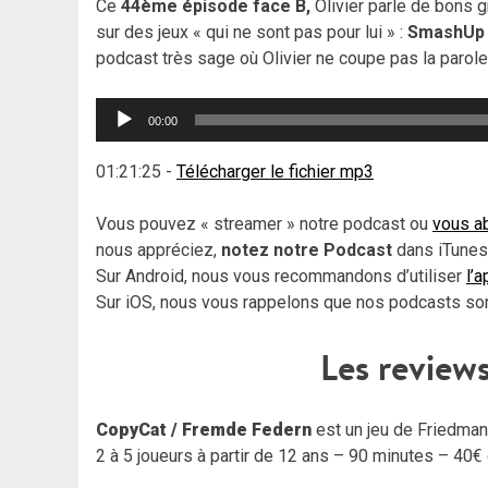
Ce
44ème épisode face B,
Olivier parle de bons 
sur des jeux « qui ne sont pas pour lui » :
SmashU
podcast très sage où Olivier ne coupe pas la parole 
Lecteur
00:00
audio
01:21:25
-
Télécharger le fichier mp3
Vous pouvez « streamer » notre podcast ou
vous ab
nous appréciez,
notez notre Podcast
dans iTunes,
Sur Android, nous vous recommandons d’utiliser
l’
Sur iOS, nous vous rappelons que nos podcasts sont 
Les reviews
CopyCat / Fremde Federn
est un jeu de Friedman
2 à 5 joueurs à partir de 12 ans – 90 minutes – 40€ e