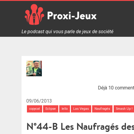
Skip
to
content
Proxi Jeux - Le podcast qui vous parle de jeux de soc
Le podcast qui vous parle de jeux de société
Déjà 10 comment
09/06/2013
copycat
Eclipse
Iello
Las Vegas
Naufragés
Smash Up !
N°44-B Les Naufragés des 