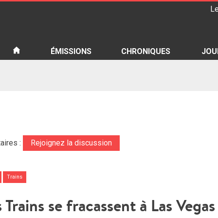
Le
iété
ÉMISSIONS
CHRONIQUES
JOU
aires :
Rejoignez la discussion
Trains
Trains se fracassent à Las Vegas