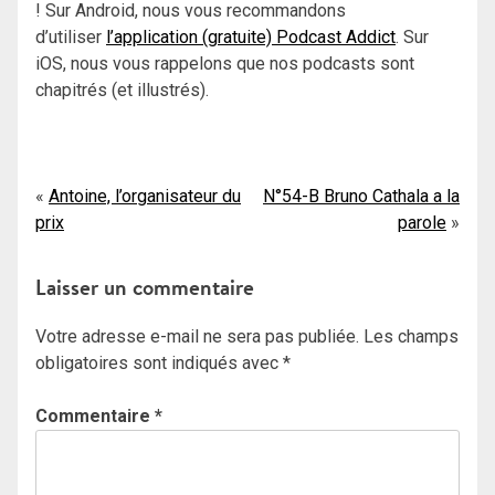
! Sur Android, nous vous recommandons
d’utiliser
l’application (gratuite) Podcast Addict
. Sur
iOS, nous vous rappelons que nos podcasts sont
chapitrés (et illustrés).
Navigation
Antoine, l’organisateur du
N°54-B Bruno Cathala a la
prix
parole
de
l’article
Laisser un commentaire
Votre adresse e-mail ne sera pas publiée.
Les champs
obligatoires sont indiqués avec
*
Commentaire
*