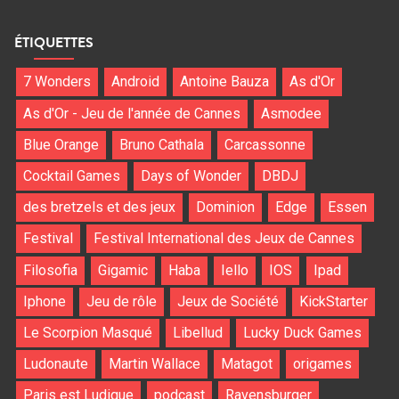
ÉTIQUETTES
7 Wonders
Android
Antoine Bauza
As d'Or
As d'Or - Jeu de l'année de Cannes
Asmodee
Blue Orange
Bruno Cathala
Carcassonne
Cocktail Games
Days of Wonder
DBDJ
des bretzels et des jeux
Dominion
Edge
Essen
Festival
Festival International des Jeux de Cannes
Filosofia
Gigamic
Haba
Iello
IOS
Ipad
Iphone
Jeu de rôle
Jeux de Société
KickStarter
Le Scorpion Masqué
Libellud
Lucky Duck Games
Ludonaute
Martin Wallace
Matagot
origames
Paris est Ludique
podcast
Ravensburger