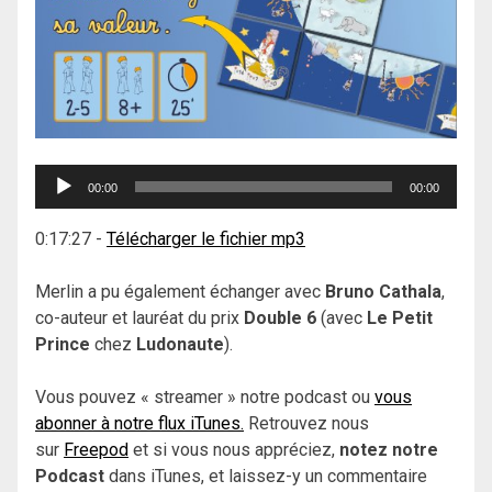
Lecteur
00:00
00:00
audio
0:17:27
-
Télécharger le fichier mp3
Merlin a pu également échanger avec
Bruno Cathala
,
co-auteur et lauréat du prix
Double 6
(avec
Le Petit
Prince
chez
Ludonaute
).
Vous pouvez « streamer » notre podcast ou
vous
abonner à notre flux iTunes.
Retrouvez nous
sur
Freepod
et si vous nous appréciez,
notez notre
Podcast
dans iTunes, et laissez-y un commentaire