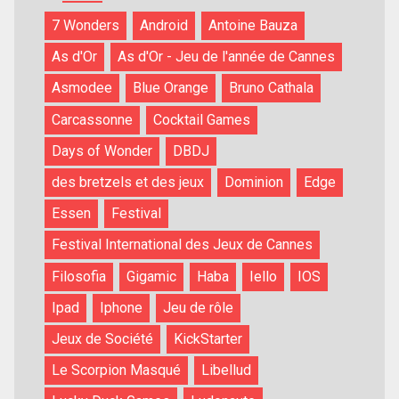
7 Wonders
Android
Antoine Bauza
As d'Or
As d'Or - Jeu de l'année de Cannes
Asmodee
Blue Orange
Bruno Cathala
Carcassonne
Cocktail Games
Days of Wonder
DBDJ
des bretzels et des jeux
Dominion
Edge
Essen
Festival
Festival International des Jeux de Cannes
Filosofia
Gigamic
Haba
Iello
IOS
Ipad
Iphone
Jeu de rôle
Jeux de Société
KickStarter
Le Scorpion Masqué
Libellud