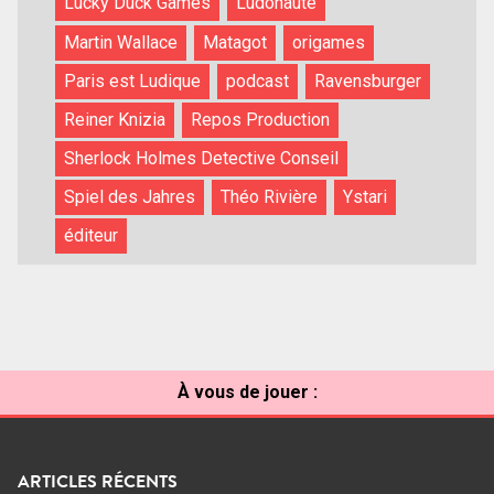
Lucky Duck Games
Ludonaute
Martin Wallace
Matagot
origames
Paris est Ludique
podcast
Ravensburger
Reiner Knizia
Repos Production
Sherlock Holmes Detective Conseil
Spiel des Jahres
Théo Rivière
Ystari
éditeur
À vous de jouer :
ARTICLES RÉCENTS