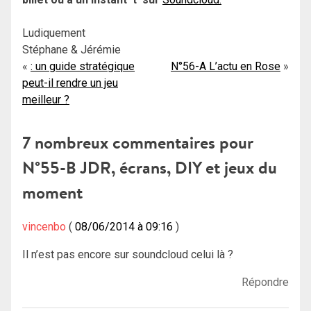
Ludiquement
Stéphane & Jérémie
Navigation
: un guide stratégique
N°56-A L’actu en Rose
peut-il rendre un jeu
de
meilleur ?
l’article
7 nombreux commentaires pour
N°55-B JDR, écrans, DIY et jeux du
moment
vincenbo
08/06/2014 à 09:16
Il n’est pas encore sur soundcloud celui là ?
Répondre