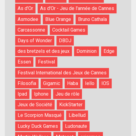
As d'Or
As d'Or - Jeu de l'année de Cannes
Asmodee
Blue Orange
Bruno Cathala
Carcassonne
Cocktail Games
Days of Wonder
DBDJ
des bretzels et des jeux
Dominion
Edge
Essen
Festival
Festival International des Jeux de Cannes
Filosofia
Gigamic
Haba
Iello
IOS
Ipad
Iphone
Jeu de rôle
Jeux de Société
KickStarter
Le Scorpion Masqué
Libellud
Lucky Duck Games
Ludonaute