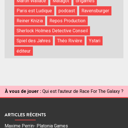
Martin Wallace
Matagot
origames
Paris est Ludique
podcast
Ravensburger
Reiner Knizia
Repos Production
Sherlock Holmes Detective Conseil
Spiel des Jahres
Théo Rivière
Ystari
éditeur
À vous de jouer :
Qui est l'auteur de Race For The Galaxy ?
ARTICLES RÉCENTS
Maxime Perrin- Platonia Games