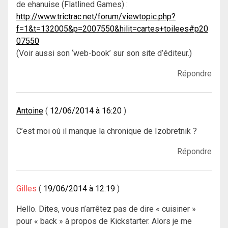
de ehanuise (Flatlined Games) :
http://www.trictrac.net/forum/viewtopic.php?
f=1&t=132005&p=2007550&hilit=cartes+toilees#p20
07550
(Voir aussi son ‘web-book’ sur son site d’éditeur.)
Répondre
Antoine
12/06/2014 à 16:20
C’est moi où il manque la chronique de Izobretnik ?
Répondre
Gilles
19/06/2014 à 12:19
Hello. Dites, vous n’arrêtez pas de dire « cuisiner »
pour « back » à propos de Kickstarter. Alors je me