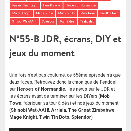
Faster Than Light
Hearthstone
Heroes of Normandie
Mage Knight
Magic 2014
Magic 2015
Mob Town
Pavillon Noir
Shinobi Wat-AAH!
Splendor
Tour à dés
Traboulet
N°55-B JDR, écrans, DIY et
jeux du moment
Une fois n’est pas coutume, ce 55ème épisode n’a que
deux faces. Retrouvez donc la chronique de Fendoel
sur
Heroes of Normandie
, les news sur le JDR et
les écrans avant de terminer sur les DIYers (
Mob
Town
, fabriquer sa tour à dés) et nos jeux du moment
(
Shinobi Wat-AAH!
,
Arriala
,
The Great Zimbabwe
,
Mage Knight
,
Twin Tin Bots
,
Splendor
).
Lecteur