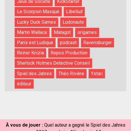
Jeux de Société
KickStarter
Le Scorpion Masqué
Libellud
Lucky Duck Games
Ludonaute
Martin Wallace
Matagot
origames
Paris est Ludique
podcast
Ravensburger
Reiner Knizia
Repos Production
Sherlock Holmes Detective Conseil
Spiel des Jahres
Théo Rivière
Ystari
éditeur
À vous de jouer :
Quel auteur a gagné le Spiel des Jahres