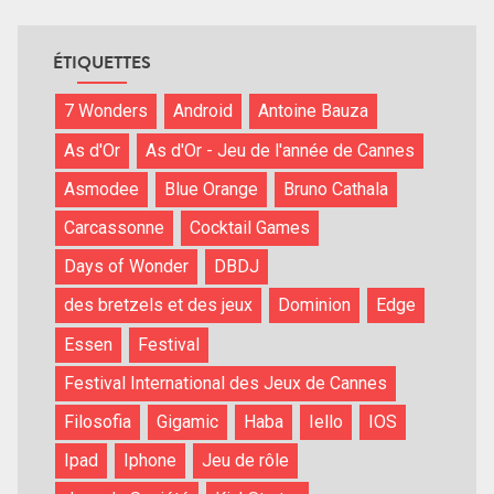
ÉTIQUETTES
7 Wonders
Android
Antoine Bauza
As d'Or
As d'Or - Jeu de l'année de Cannes
Asmodee
Blue Orange
Bruno Cathala
Carcassonne
Cocktail Games
Days of Wonder
DBDJ
des bretzels et des jeux
Dominion
Edge
Essen
Festival
Festival International des Jeux de Cannes
Filosofia
Gigamic
Haba
Iello
IOS
Ipad
Iphone
Jeu de rôle