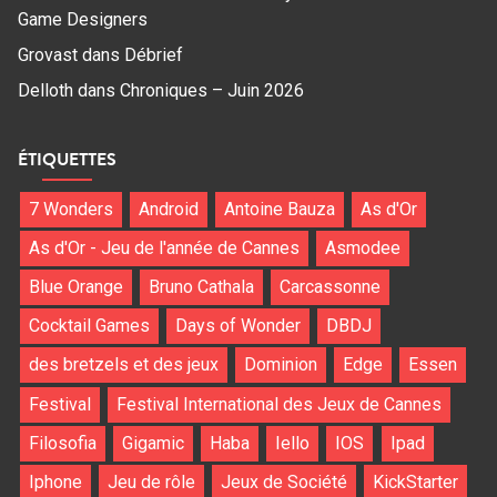
Game Designers
Grovast
dans
Débrief
Delloth
dans
Chroniques – Juin 2026
ÉTIQUETTES
7 Wonders
Android
Antoine Bauza
As d'Or
As d'Or - Jeu de l'année de Cannes
Asmodee
Blue Orange
Bruno Cathala
Carcassonne
Cocktail Games
Days of Wonder
DBDJ
des bretzels et des jeux
Dominion
Edge
Essen
Festival
Festival International des Jeux de Cannes
Filosofia
Gigamic
Haba
Iello
IOS
Ipad
Iphone
Jeu de rôle
Jeux de Société
KickStarter