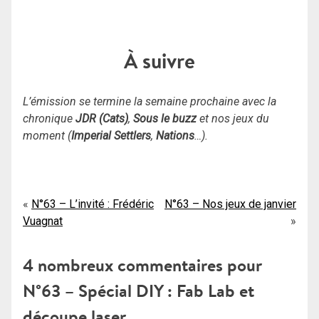
À suivre
L’émission se termine la semaine prochaine avec la
chronique
JDR (Cats)
,
Sous le buzz
et nos jeux du
moment (
Imperial Settlers
,
Nations
…).
Navigation
N°63 – L’invité : Frédéric
N°63 – Nos jeux de janvier
Vuagnat
de
l’article
4 nombreux commentaires pour
N°63 – Spécial DIY : Fab Lab et
découpe laser