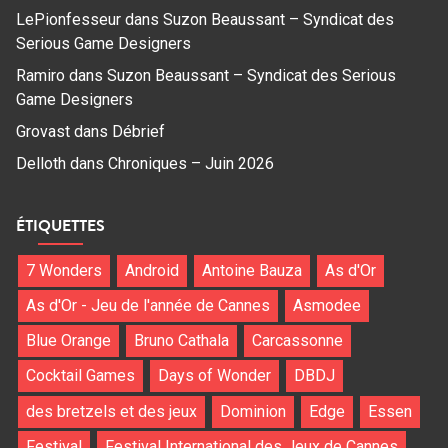
LePionfesseur
dans
Suzon Beaussant – Syndicat des
Serious Game Designers
Ramiro
dans
Suzon Beaussant – Syndicat des Serious
Game Designers
Grovast
dans
Débrief
Delloth
dans
Chroniques – Juin 2026
ÉTIQUETTES
7 Wonders
Android
Antoine Bauza
As d'Or
As d'Or - Jeu de l'année de Cannes
Asmodee
Blue Orange
Bruno Cathala
Carcassonne
Cocktail Games
Days of Wonder
DBDJ
des bretzels et des jeux
Dominion
Edge
Essen
Festival
Festival International des Jeux de Cannes