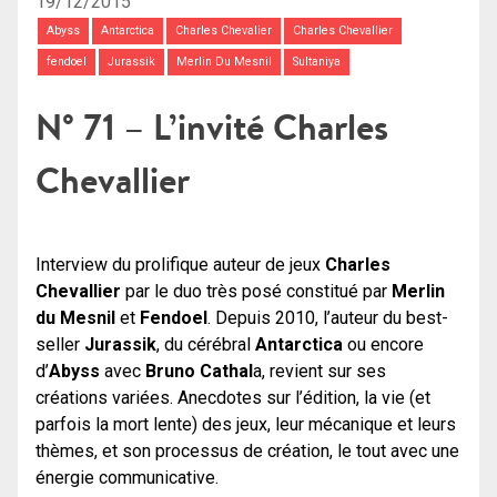
19/12/2015
Abyss
Antarctica
Charles Chevalier
Charles Chevallier
fendoel
Jurassik
Merlin Du Mesnil
Sultaniya
N° 71 – L’invité Charles
Chevallier
Interview du prolifique auteur de jeux
Charles
Chevallier
par le duo très posé constitué par
Merlin
du Mesnil
et
Fendoel
. Depuis 2010, l’auteur du best-
seller
Jurassik
, du cérébral
Antarctica
ou encore
d’
Abyss
avec
Bruno Cathal
a, revient sur ses
créations variées. Anecdotes sur l’édition, la vie (et
parfois la mort lente) des jeux, leur mécanique et leurs
thèmes, et son processus de création, le tout avec une
énergie communicative.