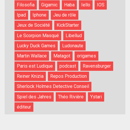
Filosofia
Gigamic
Haba
Iello
IOS
Ipad
Iphone
Jeu de rôle
Jeux de Société
KickStarter
Le Scorpion Masqué
Libellud
Lucky Duck Games
Ludonaute
Martin Wallace
Matagot
origames
Paris est Ludique
podcast
Ravensburger
Reiner Knizia
Repos Production
Sherlock Holmes Detective Conseil
Spiel des Jahres
Théo Rivière
Ystari
éditeur