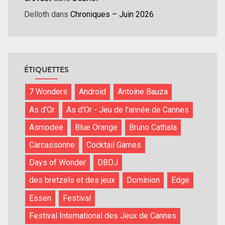
Delloth
dans
Chroniques – Juin 2026
ÉTIQUETTES
7 Wonders
Android
Antoine Bauza
As d'Or
As d'Or - Jeu de l'année de Cannes
Asmodee
Blue Orange
Bruno Cathala
Carcassonne
Cocktail Games
Days of Wonder
DBDJ
des bretzels et des jeux
Dominion
Edge
Essen
Festival
Festival International des Jeux de Cannes