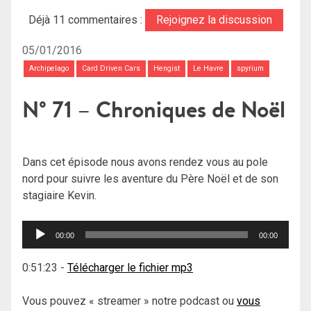
Déjà 11 commentaires :
Rejoignez la discussion
05/01/2016
Archipelago
Card Driven Cars
Hengist
Le Havre
spyrium
N° 71 – Chroniques de Noël
Dans cet épisode nous avons rendez vous au pole
nord pour suivre les aventure du Père Noël et de son
stagiaire Kevin.
Lecteur
00:00
00:00
audio
0:51:23
-
Télécharger le fichier mp3
Vous pouvez « streamer » notre podcast ou
vous