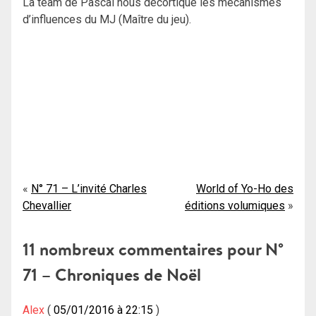
La team de Pascal nous décortique les mécanismes
d’influences du MJ (Maître du jeu).
Navigation
N° 71 – L’invité Charles
World of Yo-Ho des
Chevallier
éditions volumiques
de
l’article
11 nombreux commentaires pour
N°
71 – Chroniques de Noël
Alex
05/01/2016 à 22:15