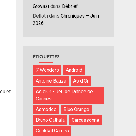
Grovast
dans
Débrief
Delloth
dans
Chroniques – Juin
2026
ÉTIQUETTES
7 Wonders
Android
Antoine Bauza
As d'Or
As d'Or - Jeu de l'année de
jeu et
Cannes
Asmodee
Blue Orange
Bruno Cathala
Carcassonne
Cocktail Games