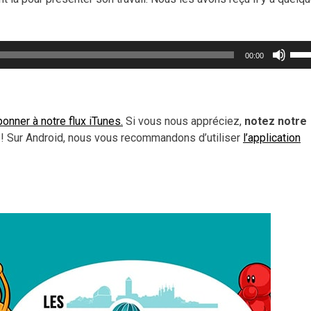
Util
00:00
les
flèc
haut
pou
onner à notre flux iTunes.
Si vous nous appréciez,
notez notre
aug
 ! Sur Android, nous vous recommandons d’utiliser
l’application
ou
dimi
le
vol