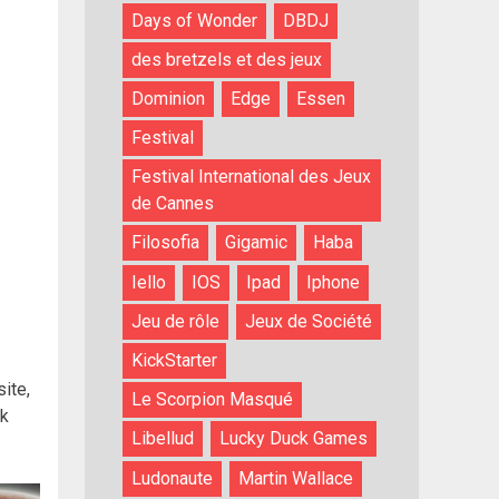
Days of Wonder
DBDJ
des bretzels et des jeux
Dominion
Edge
Essen
Festival
Festival International des Jeux
de Cannes
Filosofia
Gigamic
Haba
Iello
IOS
Ipad
Iphone
Jeu de rôle
Jeux de Société
KickStarter
ite,
Le Scorpion Masqué
ok
Libellud
Lucky Duck Games
Ludonaute
Martin Wallace