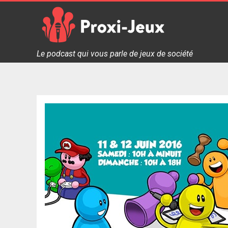
Skip
to
content
Proxi Jeux - Le podcast qui vous parle de jeux de soc
Le podcast qui vous parle de jeux de société