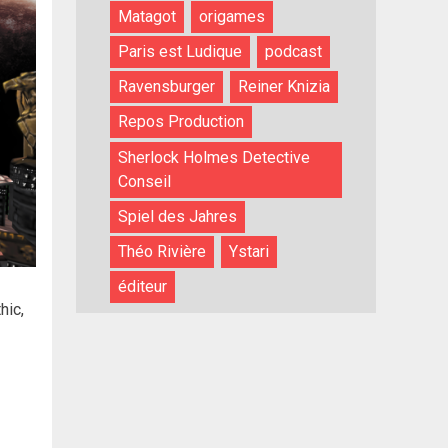
Matagot
origames
Paris est Ludique
podcast
Ravensburger
Reiner Knizia
Repos Production
Sherlock Holmes Detective
Conseil
Spiel des Jahres
Théo Rivière
Ystari
éditeur
hic,