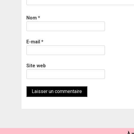
Nom
*
E-mail
*
Site web
À v