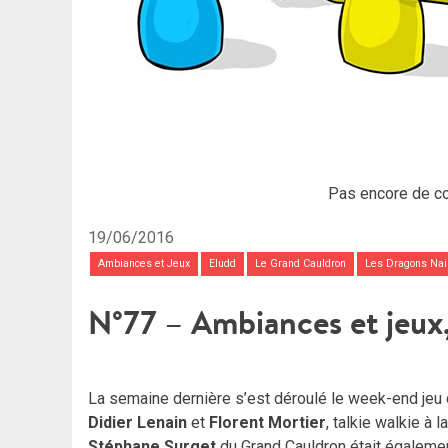
Pas encore de c
19/06/2016
Ambiances et Jeux
Eludd
Le Grand Cauldron
Les Dragons Na
N°77 – Ambiances et jeux,
La semaine dernière s’est déroulé le week-end jeu
Didier Lenain
et
Florent Mortier
, talkie walkie à 
Stéphane Surget
du Grand Cauldron était également