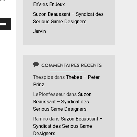
EnVies EnJeux
Suzon Beaussant – Syndicat des
isez
Serious Game Designers
Jarvin
hes
/bas
r
menter
COMMENTAIRES RÉCENTS
nuer
Thespios
dans
Thebes – Peter
Prinz
ume.
LePionfesseur
dans
Suzon
Beaussant – Syndicat des
Serious Game Designers
Ramiro
dans
Suzon Beaussant –
Syndicat des Serious Game
Designers