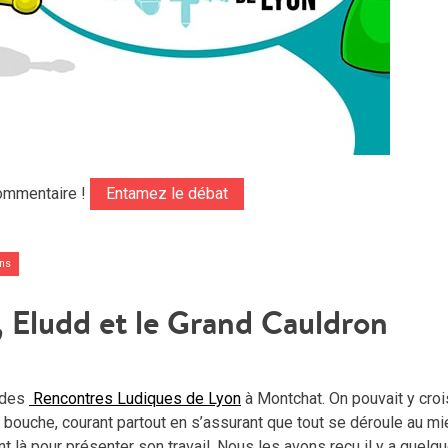
ommentaire !
Entamez le débat
ins
 Eludd et le Grand Cauldron
 des
Rencontres Ludiques de Lyon
à Montchat. On pouvait y croi
la bouche, courant partout en s’assurant que tout se déroule au mi
 là pour présenter son travail. Nous les avons reçu il y a quelq