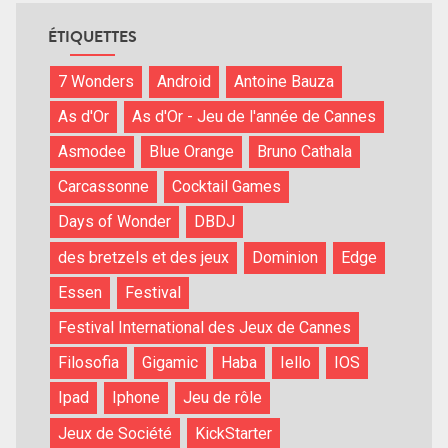
ÉTIQUETTES
7 Wonders
Android
Antoine Bauza
As d'Or
As d'Or - Jeu de l'année de Cannes
Asmodee
Blue Orange
Bruno Cathala
Carcassonne
Cocktail Games
Days of Wonder
DBDJ
des bretzels et des jeux
Dominion
Edge
Essen
Festival
Festival International des Jeux de Cannes
Filosofia
Gigamic
Haba
Iello
IOS
Ipad
Iphone
Jeu de rôle
Jeux de Société
KickStarter