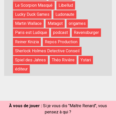
Le Scorpion Masqué
Libellud
Lucky Duck Games
Ludonaute
Martin Wallace
Matagot
origames
Paris est Ludique
podcast
Ravensburger
Reiner Knizia
Repos Production
Sherlock Holmes Detective Conseil
Spiel des Jahres
Théo Rivière
Ystari
éditeur
À vous de jouer :
Si je vous dis "Maître Renard", vous
pensez à qui ?