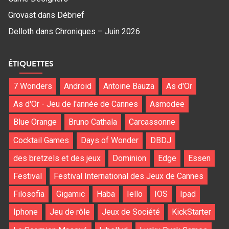
Grovast
dans
Débrief
Delloth
dans
Chroniques – Juin 2026
ÉTIQUETTES
7 Wonders
Android
Antoine Bauza
As d'Or
As d'Or - Jeu de l'année de Cannes
Asmodee
Blue Orange
Bruno Cathala
Carcassonne
Cocktail Games
Days of Wonder
DBDJ
des bretzels et des jeux
Dominion
Edge
Essen
Festival
Festival International des Jeux de Cannes
Filosofia
Gigamic
Haba
Iello
IOS
Ipad
Iphone
Jeu de rôle
Jeux de Société
KickStarter