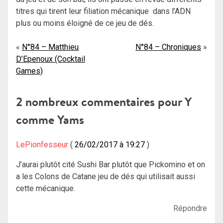
titres qui tirent leur filiation mécanique dans l’ADN
plus ou moins éloigné de ce jeu de dés.
Navigation
N°84 – Matthieu
N°84 – Chroniques
D’Epenoux (Cocktail
de
Games)
l’article
2 nombreux commentaires pour
Y
comme Yams
LePionfesseur
26/02/2017 à 19:27
J’aurai plutôt cité Sushi Bar plutôt que Pickomino et on
a les Colons de Catane jeu de dés qui utilisait aussi
cette mécanique.
Répondre