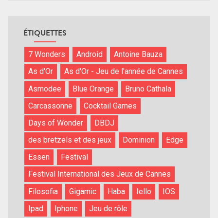
ÉTIQUETTES
7 Wonders
Android
Antoine Bauza
As d'Or
As d'Or - Jeu de l'année de Cannes
Asmodee
Blue Orange
Bruno Cathala
Carcassonne
Cocktail Games
Days of Wonder
DBDJ
des bretzels et des jeux
Dominion
Edge
Essen
Festival
Festival International des Jeux de Cannes
Filosofia
Gigamic
Haba
Iello
IOS
Ipad
Iphone
Jeu de rôle