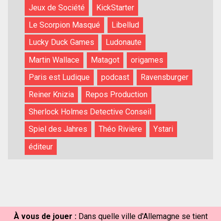
Jeux de Société
KickStarter
Le Scorpion Masqué
Libellud
Lucky Duck Games
Ludonaute
Martin Wallace
Matagot
origames
Paris est Ludique
podcast
Ravensburger
Reiner Knizia
Repos Production
Sherlock Holmes Detective Conseil
Spiel des Jahres
Théo Rivière
Ystari
éditeur
À vous de jouer :
Dans quelle ville d'Allemagne se tient