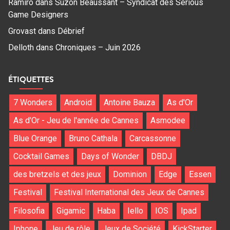
Ramiro
dans
Suzon Beaussant – Syndicat des Serious
Game Designers
Grovast
dans
Débrief
Delloth
dans
Chroniques – Juin 2026
ÉTIQUETTES
7 Wonders
Android
Antoine Bauza
As d'Or
As d'Or - Jeu de l'année de Cannes
Asmodee
Blue Orange
Bruno Cathala
Carcassonne
Cocktail Games
Days of Wonder
DBDJ
des bretzels et des jeux
Dominion
Edge
Essen
Festival
Festival International des Jeux de Cannes
Filosofia
Gigamic
Haba
Iello
IOS
Ipad
Iphone
Jeu de rôle
Jeux de Société
KickStarter