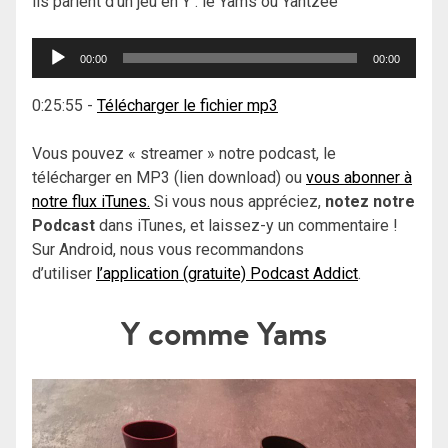
ils parlent d’un jeu en Y : le Yams ou Yahtzee
Lecteur
00:00
00:00
audio
0:25:55
-
Télécharger le fichier mp3
Vous pouvez « streamer » notre podcast, le
télécharger en MP3 (lien download) ou
vous abonner à
notre flux iTunes.
Si vous nous appréciez,
notez notre
Podcast
dans iTunes, et laissez-y un commentaire !
Sur Android, nous vous recommandons
d’utiliser
l’application (gratuite) Podcast Addict
.
Y comme Yams