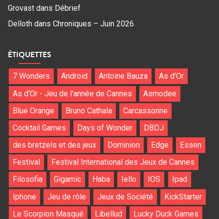
Grovast
dans
Débrief
Delloth
dans
Chroniques – Juin 2026
ÉTIQUETTES
7 Wonders
Android
Antoine Bauza
As d'Or
As d'Or - Jeu de l'année de Cannes
Asmodee
Blue Orange
Bruno Cathala
Carcassonne
Cocktail Games
Days of Wonder
DBDJ
des bretzels et des jeux
Dominion
Edge
Essen
Festival
Festival International des Jeux de Cannes
Filosofia
Gigamic
Haba
Iello
IOS
Ipad
Iphone
Jeu de rôle
Jeux de Société
KickStarter
Le Scorpion Masqué
Libellud
Lucky Duck Games