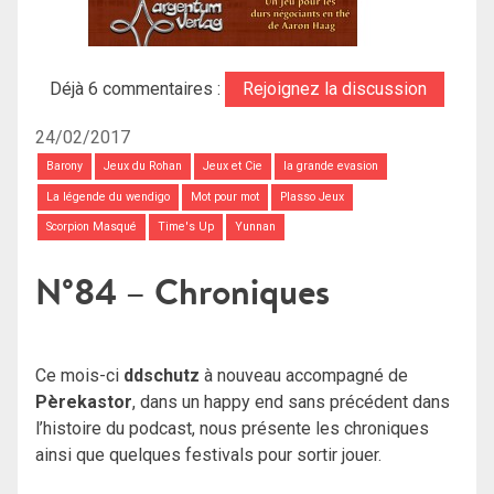
Déjà 6 commentaires :
Rejoignez la discussion
24/02/2017
Barony
Jeux du Rohan
Jeux et Cie
la grande evasion
La légende du wendigo
Mot pour mot
Plasso Jeux
Scorpion Masqué
Time's Up
Yunnan
N°84 – Chroniques
Ce mois-ci
ddschutz
à nouveau accompagné de
Pèrekastor
, dans un happy end sans précédent dans
l’histoire du podcast, nous présente les chroniques
ainsi que quelques festivals pour sortir jouer.