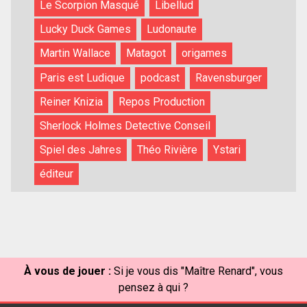
Le Scorpion Masqué
Libellud
Lucky Duck Games
Ludonaute
Martin Wallace
Matagot
origames
Paris est Ludique
podcast
Ravensburger
Reiner Knizia
Repos Production
Sherlock Holmes Detective Conseil
Spiel des Jahres
Théo Rivière
Ystari
éditeur
À vous de jouer :
Si je vous dis "Maître Renard", vous
pensez à qui ?