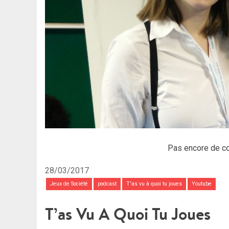
Pas encore de c
28/03/2017
Jeux de Société
podcast
T'as vu à quoi tu joues
Youtube
T’as Vu A Quoi Tu Joues