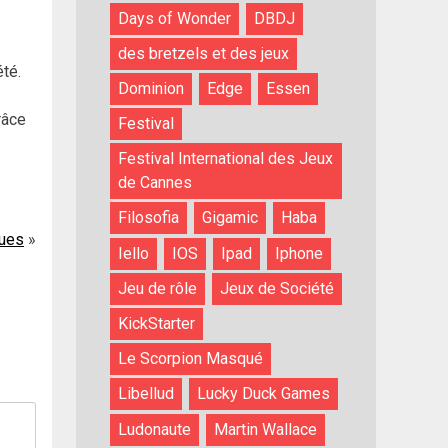
Days of Wonder
DBDJ
des bretzels et des jeux
été.
Dominion
Edge
Essen
râce
Festival
Festival International des Jeux
de Cannes
Filosofia
Gigamic
Haba
ques
Iello
IOS
Ipad
Iphone
Jeu de rôle
Jeux de Société
KickStarter
Le Scorpion Masqué
Libellud
Lucky Duck Games
Ludonaute
Martin Wallace