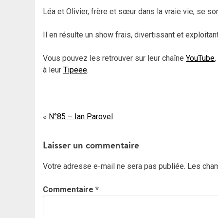
Léa et Olivier, frère et sœur dans la vraie vie, se 
Il en résulte un show frais, divertissant et exploit
Vous pouvez les retrouver sur leur chaîne
YouTube
,
à leur
Tipeee
.
Navigation
N°85 – Ian Parovel
de
Laisser un commentaire
l’article
Votre adresse e-mail ne sera pas publiée.
Les cham
Commentaire
*