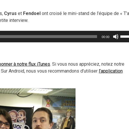
es,
Cyrus
et
Fendoel
ont croisé le mini-stand de l’équipe de « T’
tite interview.
Util
00:00
les
flèc
haut
pou
onner à notre flux iTunes
. Si vous nous appréciez, notez notre
aug
 Sur Android, nous vous recommandons d’utiliser
l’application
ou
dimi
le
vol