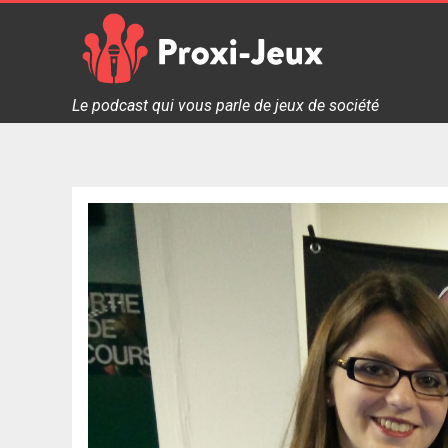
Skip
to
content
Proxi Jeux - Le podcast qui vous parle de jeux de soc
Le podcast qui vous parle de jeux de société