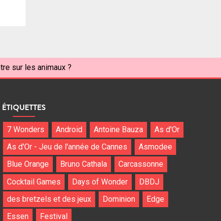
tre sur les animaux ?
ÉTIQUETTES
7 Wonders
Android
Antoine Bauza
As d'Or
As d'Or - Jeu de l'année de Cannes
Asmodee
Blue Orange
Bruno Cathala
Carcassonne
Cocktail Games
Days of Wonder
DBDJ
des bretzels et des jeux
Dominion
Edge
Essen
Festival