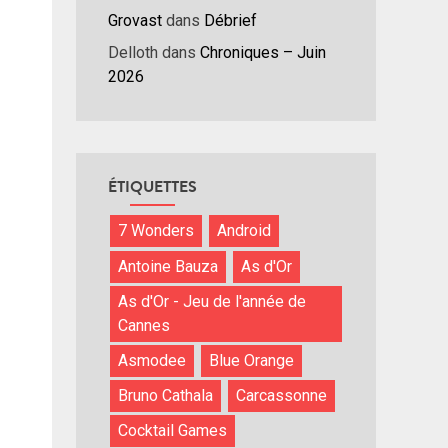
Grovast
dans
Débrief
Delloth
dans
Chroniques – Juin
2026
ÉTIQUETTES
7 Wonders
Android
Antoine Bauza
As d'Or
As d'Or - Jeu de l'année de
Cannes
Asmodee
Blue Orange
Bruno Cathala
Carcassonne
Cocktail Games