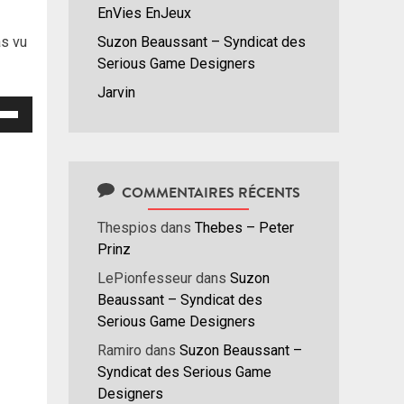
EnVies EnJeux
as vu
Suzon Beaussant – Syndicat des
Serious Game Designers
Jarvin
isez
hes
/bas
COMMENTAIRES RÉCENTS
r
menter
Thespios
dans
Thebes – Peter
Prinz
nuer
LePionfesseur
dans
Suzon
Beaussant – Syndicat des
ume.
Serious Game Designers
Ramiro
dans
Suzon Beaussant –
Syndicat des Serious Game
Designers