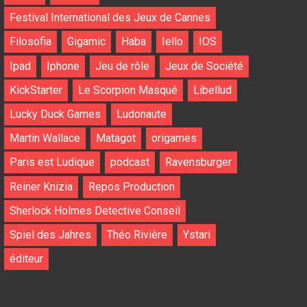
Festival International des Jeux de Cannes
Filosofia
Gigamic
Haba
Iello
IOS
Ipad
Iphone
Jeu de rôle
Jeux de Société
KickStarter
Le Scorpion Masqué
Libellud
Lucky Duck Games
Ludonaute
Martin Wallace
Matagot
origames
Paris est Ludique
podcast
Ravensburger
Reiner Knizia
Repos Production
Sherlock Holmes Detective Conseil
Spiel des Jahres
Théo Rivière
Ystari
éditeur