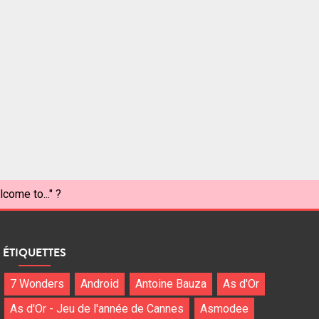
come to..." ?
ÉTIQUETTES
7 Wonders
Android
Antoine Bauza
As d'Or
As d'Or - Jeu de l'année de Cannes
Asmodee