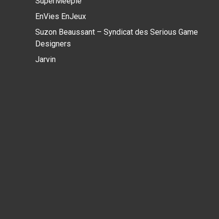
SuperMeeple
EnVies EnJeux
Suzon Beaussant – Syndicat des Serious Game
Designers
Jarvin