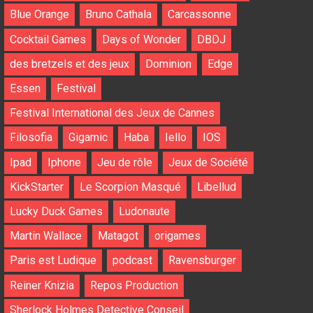
Blue Orange
Bruno Cathala
Carcassonne
Cocktail Games
Days of Wonder
DBDJ
des bretzels et des jeux
Dominion
Edge
Essen
Festival
Festival International des Jeux de Cannes
Filosofia
Gigamic
Haba
Iello
IOS
Ipad
Iphone
Jeu de rôle
Jeux de Société
KickStarter
Le Scorpion Masqué
Libellud
Lucky Duck Games
Ludonaute
Martin Wallace
Matagot
origames
Paris est Ludique
podcast
Ravensburger
Reiner Knizia
Repos Production
Sherlock Holmes Detective Conseil