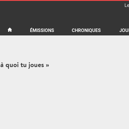
Le
iété
ÉMISSIONS
CHRONIQUES
JOU
 à quoi tu joues »