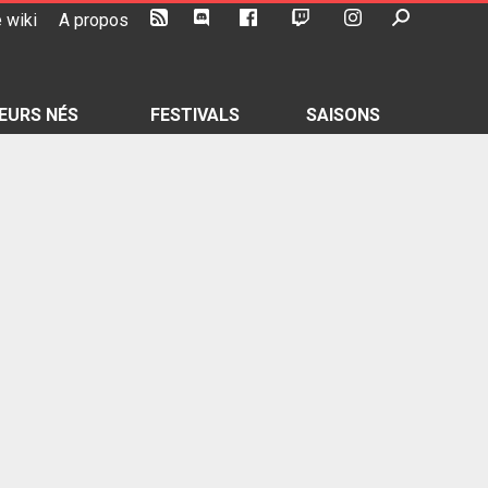
 wiki
A propos
EURS NÉS
FESTIVALS
SAISONS