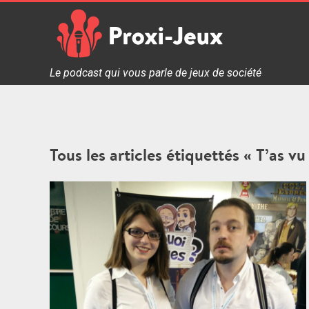
Skip
to
content
Proxi Jeux - Le podcast qui vous parle de jeux de soc
Le podcast qui vous parle de jeux de société
Tous les articles étiquettés « T’as vu