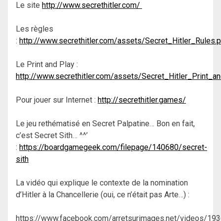
Le site
http://www.secrethitler.com/
Les règles
:
http://www.secrethitler.com/assets/Secret_Hitler_Rules.
Le Print and Play :
http://www.secrethitler.com/assets/Secret_Hitler_Print_a
Pour jouer sur Internet :
http://secrethitler.games/
Le jeu rethématisé en Secret Palpatine… Bon en fait,
c’est Secret Sith… ^^’
:
https://boardgamegeek.com/filepage/140680/secret-
sith
La vidéo qui explique le contexte de la nomination
d’Hitler à la Chancellerie (oui, ce n’était pas Arte…) :
https://www.facebook.com/arretsurimages.net/videos/1