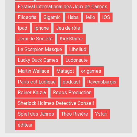
Festival International des Jeux de Cannes
Filosofia
Gigamic
Haba
Iello
IOS
Ipad
Iphone
Jeu de rôle
Jeux de Société
KickStarter
Le Scorpion Masqué
Libellud
Lucky Duck Games
Ludonaute
Martin Wallace
Matagot
origames
Paris est Ludique
podcast
Ravensburger
Reiner Knizia
Repos Production
Sherlock Holmes Detective Conseil
Spiel des Jahres
Théo Rivière
Ystari
éditeur