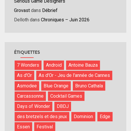
Serious Game Designers
Grovast
dans
Débrief
Delloth
dans
Chroniques – Juin 2026
ÉTIQUETTES
7 Wonders
Android
Antoine Bauza
As d'Or
As d'Or - Jeu de l'année de Cannes
Asmodee
Blue Orange
Bruno Cathala
Carcassonne
Cocktail Games
Days of Wonder
DBDJ
des bretzels et des jeux
Dominion
Edge
Essen
Festival