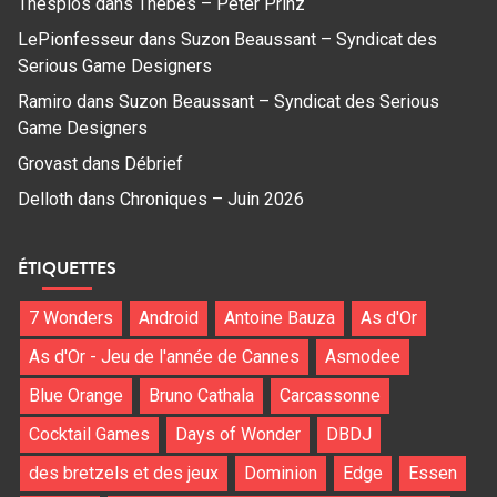
Thespios
dans
Thebes – Peter Prinz
LePionfesseur
dans
Suzon Beaussant – Syndicat des
Serious Game Designers
Ramiro
dans
Suzon Beaussant – Syndicat des Serious
Game Designers
Grovast
dans
Débrief
Delloth
dans
Chroniques – Juin 2026
ÉTIQUETTES
7 Wonders
Android
Antoine Bauza
As d'Or
As d'Or - Jeu de l'année de Cannes
Asmodee
Blue Orange
Bruno Cathala
Carcassonne
Cocktail Games
Days of Wonder
DBDJ
des bretzels et des jeux
Dominion
Edge
Essen