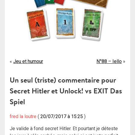
Navigation
Jeu et humour
N°88 – Iello
de
Un seul (triste) commentaire pour
l’article
Secret Hitler et Unlock! vs EXIT Das
Spiel
fred la loutre
20/07/2017 à 15:25
Je valide à fond secret Hitler. Et pourtant je déteste