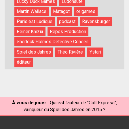
Lucky Duck Games
Ludonaute
Martin Wallace
Matagot
origames
Paris est Ludique
podcast
Ravensburger
Reiner Knizia
Repos Production
Sherlock Holmes Detective Conseil
Spiel des Jahres
Théo Rivière
Ystari
éditeur
À vous de jouer :
Qui est l'auteur de "Colt Express",
vainqueur du Spiel des Jahres en 2015 ?