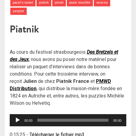
pacal's rocket
piatnik
pmwd
poule mouillée
venezia
yangtze
Piatnik
Au cours du festival strasbourgeois
Des Bretzels et
des Jeux
, nous avons pu poser notre matériel pour
réaliser un paquet d’interviews dans de bonnes
conditions. Pour cette troisième interview, on
reçoit
Julien
de chez
Piatnik France
et
PMWD
Distribution
, qui distribue la maison-mère fondée en
1824 en Autriche et, entre autres, les puzzles Michèle
Wilson ou Helvetiq.
Lecteur
00:00
00:00
audio
0:15:25
-
Télécharger le fichier mp3