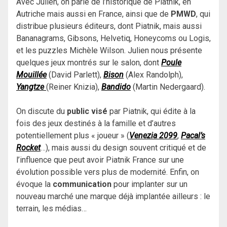
Avec Julien, on parle de l’historique de Piatnik, en
Autriche mais aussi en France, ainsi que de
PMWD
, qui
distribue plusieurs éditeurs, dont Piatnik, mais aussi
Bananagrams, Gibsons, Helvetiq, Honeycoms ou Logis,
et les puzzles Michèle Wilson. Julien nous présente
quelques jeux montrés sur le salon, dont
Poule
Mouillée
(David Parlett),
Bison
(Alex Randolph),
Yangtze
(Reiner Knizia),
Bandido
(Martin Nedergaard).
On discute du
public visé
par Piatnik, qui édite à la
fois des jeux destinés à la famille et d’autres
potentiellement plus « joueur » (
Venezia 2099
,
Pacal’s
Rocket
…), mais aussi du design souvent critiqué et de
l’influence que peut avoir Piatnik France sur une
évolution possible vers plus de modernité. Enfin, on
évoque la
communication
pour implanter sur un
nouveau marché une marque déjà implantée ailleurs : le
terrain, les médias…