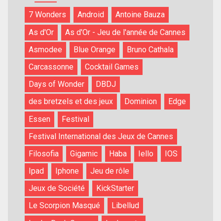
7 Wonders
Android
Antoine Bauza
As d'Or
As d'Or - Jeu de l'année de Cannes
Asmodee
Blue Orange
Bruno Cathala
Carcassonne
Cocktail Games
Days of Wonder
DBDJ
des bretzels et des jeux
Dominion
Edge
Essen
Festival
Festival International des Jeux de Cannes
Filosofia
Gigamic
Haba
Iello
IOS
Ipad
Iphone
Jeu de rôle
Jeux de Société
KickStarter
Le Scorpion Masqué
Libellud