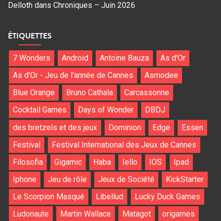
Delloth
dans
Chroniques – Juin 2026
ÉTIQUETTES
7 Wonders
Android
Antoine Bauza
As d'Or
As d'Or - Jeu de l'année de Cannes
Asmodee
Blue Orange
Bruno Cathala
Carcassonne
Cocktail Games
Days of Wonder
DBDJ
des bretzels et des jeux
Dominion
Edge
Essen
Festival
Festival International des Jeux de Cannes
Filosofia
Gigamic
Haba
Iello
IOS
Ipad
Iphone
Jeu de rôle
Jeux de Société
KickStarter
Le Scorpion Masqué
Libellud
Lucky Duck Games
Ludonaute
Martin Wallace
Matagot
origames