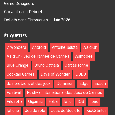
Game Designers
Grovast
dans
Débrief
Delloth
dans
Chroniques – Juin 2026
ÉTIQUETTES
7 Wonders
Android
Antoine Bauza
As d'Or
As d'Or - Jeu de l'année de Cannes
Asmodee
Blue Orange
Bruno Cathala
Carcassonne
Cocktail Games
Days of Wonder
DBDJ
des bretzels et des jeux
Dominion
Edge
Essen
Festival
Festival International des Jeux de Cannes
Filosofia
Gigamic
Haba
Iello
IOS
Ipad
Iphone
Jeu de rôle
Jeux de Société
KickStarter