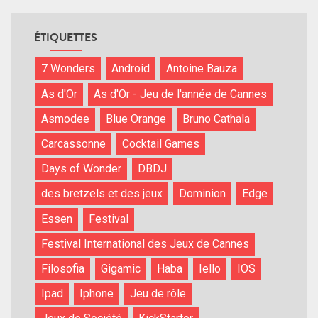
ÉTIQUETTES
7 Wonders
Android
Antoine Bauza
As d'Or
As d'Or - Jeu de l'année de Cannes
Asmodee
Blue Orange
Bruno Cathala
Carcassonne
Cocktail Games
Days of Wonder
DBDJ
des bretzels et des jeux
Dominion
Edge
Essen
Festival
Festival International des Jeux de Cannes
Filosofia
Gigamic
Haba
Iello
IOS
Ipad
Iphone
Jeu de rôle