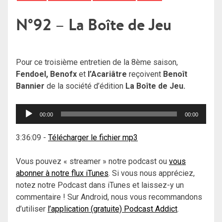
N°92 – La Boîte de Jeu
Pour ce troisième entretien de la 8ème saison,
Fendoel, Benofx
et
l’Acariâtre
reçoivent
Benoît
Bannier
de la société d’édition
La Boîte de Jeu.
Lecteur
00:00
00:00
audio
3:36:09
-
Télécharger le fichier mp3
Vous pouvez « streamer » notre podcast ou
vous
abonner à notre flux iTunes
. Si vous nous appréciez,
notez notre Podcast dans iTunes et laissez-y un
commentaire ! Sur Android, nous vous recommandons
d’utiliser
l’application (gratuite) Podcast Addict
.