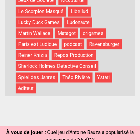
Jeux de Société
KickStarter
Le Scorpion Masqué
Libellud
Lucky Duck Games
Ludonaute
Martin Wallace
Matagot
origames
Paris est Ludique
podcast
Ravensburger
Reiner Knizia
Repos Production
Sherlock Holmes Detective Conseil
Spiel des Jahres
Théo Rivière
Ystari
éditeur
À vous de jouer :
Quel jeu d'Antoine Bauza a popularisé la
mécanique de "draft" ?