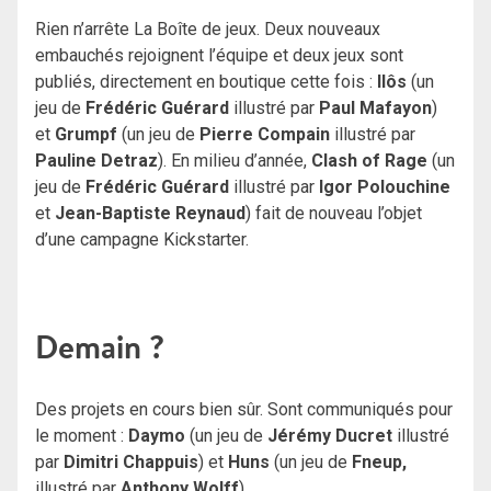
Rien n’arrête La Boîte de jeux. Deux nouveaux
embauchés rejoignent l’équipe et deux jeux sont
publiés, directement en boutique cette fois :
Ilôs
(un
jeu de
Frédéric Guérard
illustré par
Paul Mafayon
)
et
Grumpf
(un jeu de
Pierre Compain
illustré par
Pauline Detraz
). En milieu d’année,
Clash of Rage
(un
jeu de
Frédéric Guérard
illustré par
Igor Polouchine
et
Jean-Baptiste Reynaud
) fait de nouveau l’objet
d’une campagne Kickstarter.
Demain ?
Des projets en cours bien sûr. Sont communiqués pour
le moment :
Daymo
(un jeu de
Jérémy Ducret
illustré
par
Dimitri Chappuis
) et
Huns
(un jeu de
Fneup,
illustré par
Anthony Wolff
).