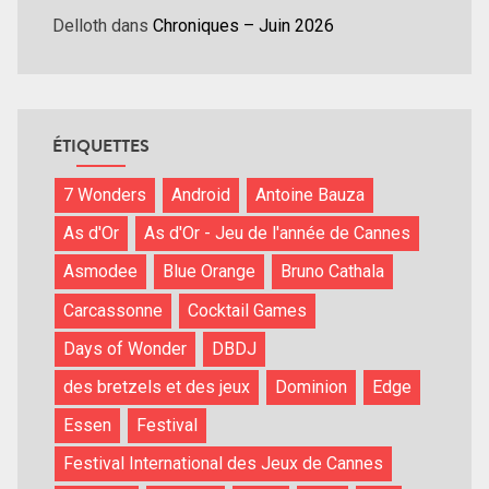
Delloth
dans
Chroniques – Juin 2026
ÉTIQUETTES
7 Wonders
Android
Antoine Bauza
As d'Or
As d'Or - Jeu de l'année de Cannes
Asmodee
Blue Orange
Bruno Cathala
Carcassonne
Cocktail Games
Days of Wonder
DBDJ
des bretzels et des jeux
Dominion
Edge
Essen
Festival
Festival International des Jeux de Cannes