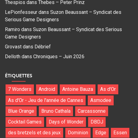
Thespios
dans
Thebes – Peter Prinz
LePionfesseur
dans
Suzon Beaussant – Syndicat des
Serious Game Designers
Ramiro
dans
Suzon Beaussant – Syndicat des Serious
Game Designers
Grovast
dans
Débrief
Delloth
dans
Chroniques – Juin 2026
ÉTIQUETTES
7 Wonders
Android
Antoine Bauza
As d'Or
As d'Or - Jeu de l'année de Cannes
Asmodee
Blue Orange
Bruno Cathala
Carcassonne
Cocktail Games
Days of Wonder
DBDJ
des bretzels et des jeux
Dominion
Edge
Essen