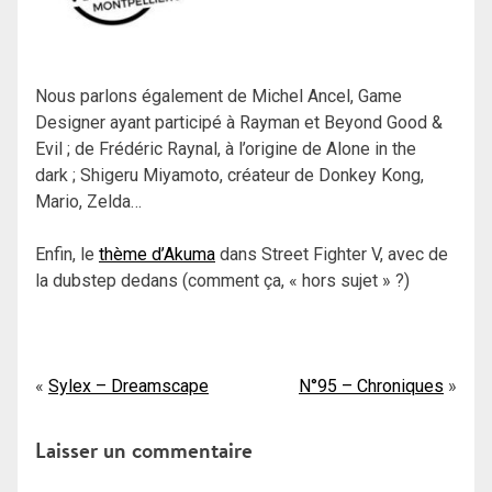
Nous parlons également de Michel Ancel, Game
Designer ayant participé à Rayman et Beyond Good &
Evil ; de Frédéric Raynal, à l’origine de Alone in the
dark ; Shigeru Miyamoto, créateur de Donkey Kong,
Mario, Zelda…
Enfin, le
thème d’Akuma
dans Street Fighter V, avec de
la dubstep dedans (comment ça, « hors sujet » ?)
Navigation
Sylex – Dreamscape
N°95 – Chroniques
de
Laisser un commentaire
l’article