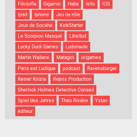
Filosofia
Gigamic
Haba
Iello
IOS
Ipad
Iphone
Jeu de rôle
Jeux de Société
KickStarter
Le Scorpion Masqué
Libellud
Lucky Duck Games
Ludonaute
Martin Wallace
Matagot
origames
Paris est Ludique
podcast
Ravensburger
Reiner Knizia
Repos Production
Sherlock Holmes Detective Conseil
Spiel des Jahres
Théo Rivière
Ystari
éditeur