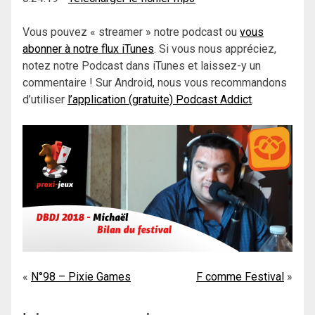
Vous pouvez « streamer » notre podcast ou
vous
abonner à notre flux iTunes
. Si vous nous appréciez,
notez notre Podcast dans iTunes et laissez-y un
commentaire ! Sur Android, nous vous recommandons
d’utiliser
l’application (gratuite) Podcast Addict
.
Navigation
N°98 – Pixie Games
F comme Festival
de