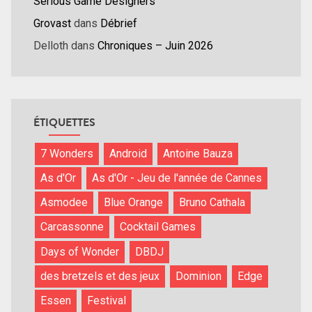
Serious Game Designers
Grovast
dans
Débrief
Delloth
dans
Chroniques – Juin 2026
ÉTIQUETTES
7 Wonders
Android
Antoine Bauza
As d'Or
As d'Or - Jeu de l'année de Cannes
Asmodee
Blue Orange
Bruno Cathala
Carcassonne
Cocktail Games
Days of Wonder
DBDJ
des bretzels et des jeux
Dominion
Edge
Essen
Festival