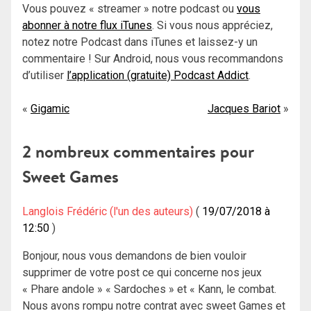
Vous pouvez « streamer » notre podcast ou
vous
abonner à notre flux iTunes
. Si vous nous appréciez,
notez notre Podcast dans iTunes et laissez-y un
commentaire ! Sur Android, nous vous recommandons
d’utiliser
l’application (gratuite) Podcast Addict
.
Navigation
Gigamic
Jacques Bariot
de
2 nombreux commentaires pour
l’article
Sweet Games
Langlois Frédéric (l'un des auteurs)
19/07/2018 à
12:50
Bonjour, nous vous demandons de bien vouloir
supprimer de votre post ce qui concerne nos jeux
« Phare andole » « Sardoches » et « Kann, le combat.
Nous avons rompu notre contrat avec sweet Games et