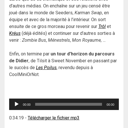
d’autres médias. On enchaîne sur un jeu censé être
joué dans le monde de Seeders,
Karman Swap
, en
équipe et avec de la majorité à l’intérieur. On sort
ensuite de ce gros morceau pour revenir sur
Trôl
et
Kréus
(déjà édités) et continuer sur d’autres sorties à
venir :
Zombie Bus
,
Ménestrels
,
Mon Royaume, …
Enfin, on termine par
un tour d’horizon du parcours
de Didier
, de Tilsit à Sweet November en passant par
le succès de
Les Poilus
, revendu depuis à
CoolMiniOrNot.
Lecteur
00:00
00:00
audio
0:34:19
-
Télécharger le fichier mp3