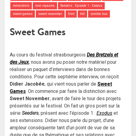
ménestrels
mon royaume
Seeders : Episode 1 - Exodus
sweet games
sweet november
tilsit
trôl
zombie bus
Sweet Games
Au cours du festival strasbourgeois
Des Bretzels et
des Jeux
, nous avons pu poser notre matériel pour
réaliser un paquet d’interviews dans de bonnes
conditions. Pour cette septième interview, on reçoit
Didier Jacobée
, qui vient nous parler de
Sweet
Games
. On commence par faire la distinction avec
Sweet November
, avant de faire le tour des projets
présentés sur le festival. On fait un gros point sur la
série
Seeders
, présent avec l’épisode 1 :
Exodus
et
ses extensions. Didier nous parle du projet, d’une
ampleur conséquente tant d’un point de vue de sa
durée que de sa thématique et ses relations avec