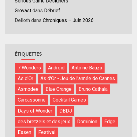
Serious Game Designers
Grovast
dans
Débrief
Delloth
dans
Chroniques – Juin 2026
ÉTIQUETTES
7 Wonders
Android
Antoine Bauza
As d'Or
As d'Or - Jeu de l'année de Cannes
Asmodee
Blue Orange
Bruno Cathala
Carcassonne
Cocktail Games
Days of Wonder
DBDJ
des bretzels et des jeux
Dominion
Edge
Essen
Festival