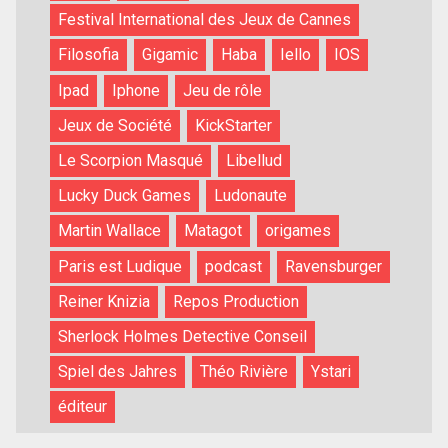
Festival International des Jeux de Cannes
Filosofia
Gigamic
Haba
Iello
IOS
Ipad
Iphone
Jeu de rôle
Jeux de Société
KickStarter
Le Scorpion Masqué
Libellud
Lucky Duck Games
Ludonaute
Martin Wallace
Matagot
origames
Paris est Ludique
podcast
Ravensburger
Reiner Knizia
Repos Production
Sherlock Holmes Detective Conseil
Spiel des Jahres
Théo Rivière
Ystari
éditeur