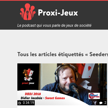
Skip
to
content
Proxi Jeux - Le podcast qui vous parle de jeux de soc
Le podcast qui vous parle de jeux de société
Tous les articles étiquettés « Seeder
0:34:19
2