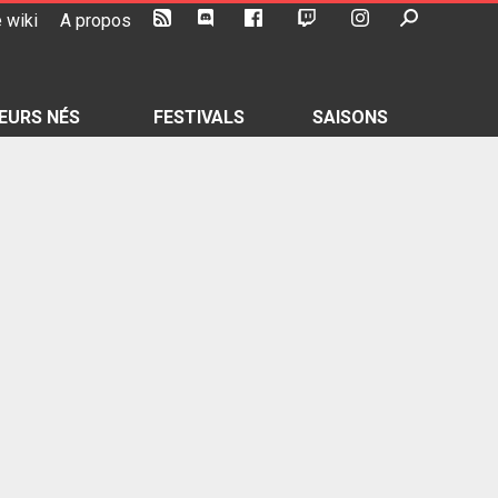
 wiki
A propos
EURS NÉS
FESTIVALS
SAISONS