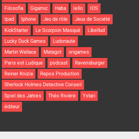
Filosofia
Gigamic
Haba
Iello
IOS
Ipad
Iphone
Jeu de rôle
Jeux de Société
KickStarter
Le Scorpion Masqué
Libellud
Lucky Duck Games
Ludonaute
Martin Wallace
Matagot
origames
Paris est Ludique
podcast
Ravensburger
Reiner Knizia
Repos Production
Sherlock Holmes Detective Conseil
Spiel des Jahres
Théo Rivière
Ystari
éditeur