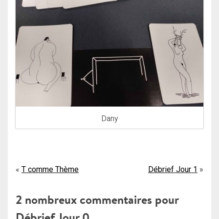
Dany
Navigation
T comme Thème
Débrief Jour 1
de
2 nombreux commentaires pour
l’article
Débrief Jour 0