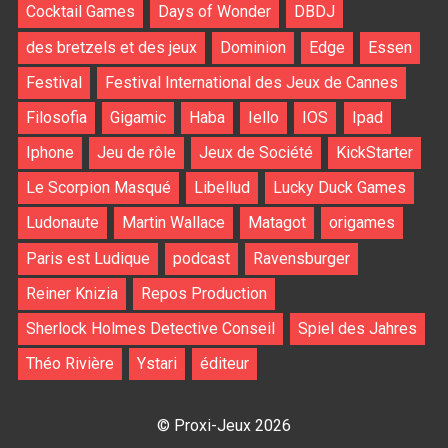
Cocktail Games
Days of Wonder
DBDJ
des bretzels et des jeux
Dominion
Edge
Essen
Festival
Festival International des Jeux de Cannes
Filosofia
Gigamic
Haba
Iello
IOS
Ipad
Iphone
Jeu de rôle
Jeux de Société
KickStarter
Le Scorpion Masqué
Libellud
Lucky Duck Games
Ludonaute
Martin Wallace
Matagot
origames
Paris est Ludique
podcast
Ravensburger
Reiner Knizia
Repos Production
Sherlock Holmes Detective Conseil
Spiel des Jahres
Théo Rivière
Ystari
éditeur
© Proxi-Jeux 2026