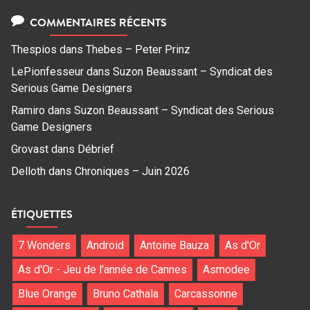
COMMENTAIRES RÉCENTS
Thespios
dans
Thebes – Peter Prinz
LePionfesseur
dans
Suzon Beaussant – Syndicat des
Serious Game Designers
Ramiro
dans
Suzon Beaussant – Syndicat des Serious
Game Designers
Grovast
dans
Débrief
Delloth
dans
Chroniques – Juin 2026
ÉTIQUETTES
7 Wonders
Android
Antoine Bauza
As d'Or
As d'Or - Jeu de l'année de Cannes
Asmodee
Blue Orange
Bruno Cathala
Carcassonne