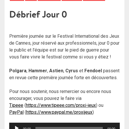
Débrief Jour 0
Première journée sur le Festival International des Jeux
de Cannes, jour réservé aux professionnels, jour 0 pour
le public et l’équipe est sur le pied de guerre pour
vous faire vivre le festival comme si vous y étiez !
Polgara
,
Hammer
,
Astien
,
Cyrus
et
Fendoel
passent
en revue cette première journée forte en découvertes.
Pour nous soutenir, nous remercier ou encore nous
encourager, vous pouvez le faire via
Tipeee
(
https://www.tipeee.com/proxi-jeux
) ou
PayPal
(
https://www.paypal.me/proxijeux
)
Lecteur
00:00
00:00