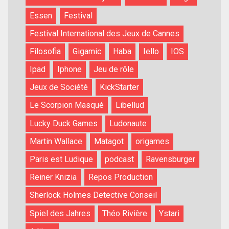
Essen
Festival
Festival International des Jeux de Cannes
Filosofia
Gigamic
Haba
Iello
IOS
Ipad
Iphone
Jeu de rôle
Jeux de Société
KickStarter
Le Scorpion Masqué
Libellud
Lucky Duck Games
Ludonaute
Martin Wallace
Matagot
origames
Paris est Ludique
podcast
Ravensburger
Reiner Knizia
Repos Production
Sherlock Holmes Detective Conseil
Spiel des Jahres
Théo Rivière
Ystari