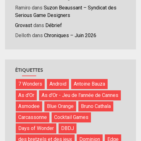
Ramiro
dans
Suzon Beaussant – Syndicat des
Serious Game Designers
Grovast
dans
Débrief
Delloth
dans
Chroniques – Juin 2026
ÉTIQUETTES
7 Wonders
Android
Antoine Bauza
As d'Or
As d'Or - Jeu de l'année de Cannes
Asmodee
Blue Orange
Bruno Cathala
Carcassonne
Cocktail Games
Days of Wonder
DBDJ
des bretzels et des jeux
Dominion
Edge