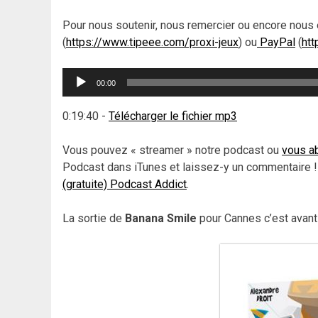
Pour nous soutenir, nous remercier ou encore nous 
(
https://www.tipeee.com/proxi-jeux
) ou
PayPal
(
htt
Lecteur
00:00
audio
0:19:40
-
Télécharger le fichier mp3
Vous pouvez « streamer » notre podcast ou
vous ab
Podcast dans iTunes et laissez-y un commentaire !
(gratuite) Podcast Addict
.
La sortie de
Banana Smile
pour Cannes c’est avant 