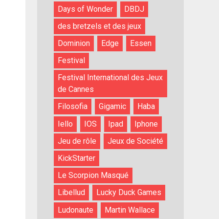
Days of Wonder
DBDJ
des bretzels et des jeux
Dominion
Edge
Essen
Festival
Festival International des Jeux
de Cannes
Filosofia
Gigamic
Haba
Iello
IOS
Ipad
Iphone
Jeu de rôle
Jeux de Société
KickStarter
Le Scorpion Masqué
Libellud
Lucky Duck Games
Ludonaute
Martin Wallace