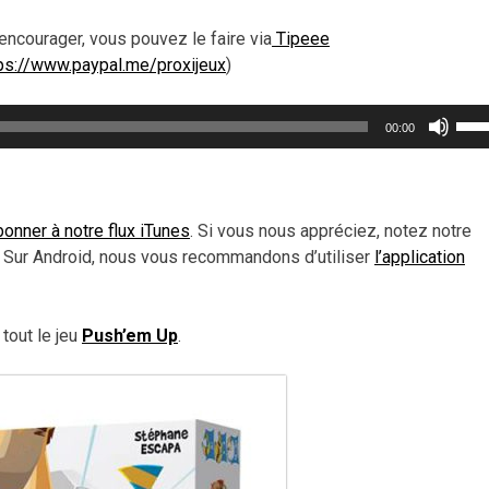
encourager, vous pouvez le faire via
Tipeee
ps://www.paypal.me/proxijeux
)
Util
00:00
les
flèc
haut
pou
onner à notre flux iTunes
. Si vous nous appréciez, notez notre
aug
 Sur Android, nous vous recommandons d’utiliser
l’application
ou
dimi
le
tout le jeu
Push’em Up
.
vol