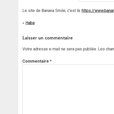
Le site de Banana Smile, c’est là:
https://www.bana
Navigation
Haba
de
Laisser un commentaire
l’article
Votre adresse e-mail ne sera pas publiée.
Les cham
Commentaire
*