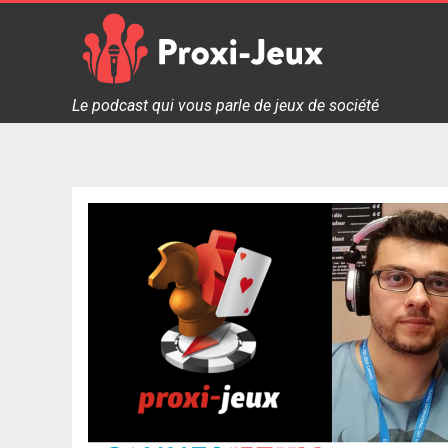
Skip
to
content
Proxi Jeux - Le podcast qui vous parle de jeux de soc
Le podcast qui vous parle de jeux de société