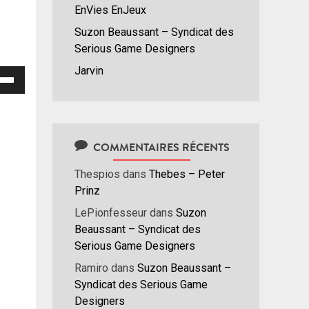
EnVies EnJeux
Suzon Beaussant – Syndicat des
Serious Game Designers
Jarvin
isez
hes
/bas
r
COMMENTAIRES RÉCENTS
menter
Thespios
dans
Thebes – Peter
nuer
Prinz
LePionfesseur
dans
Suzon
ume.
Beaussant – Syndicat des
Serious Game Designers
Ramiro
dans
Suzon Beaussant –
Syndicat des Serious Game
Designers