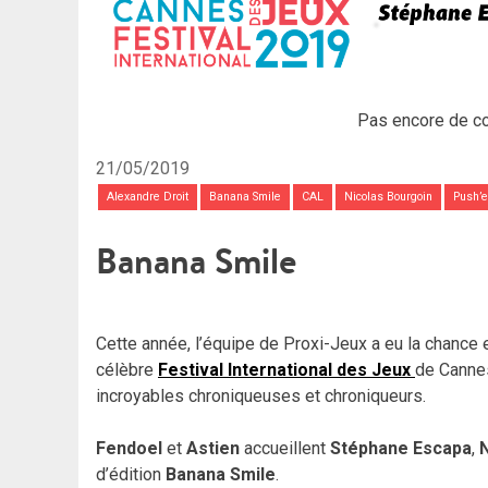
Pas encore de c
21/05/2019
Alexandre Droit
Banana Smile
CAL
Nicolas Bourgoin
Push’
Banana Smile
Cette année, l’équipe de Proxi-Jeux a eu la chance 
célèbre
Festival International des Jeux
de Cannes
incroyables chroniqueuses et chroniqueurs.
Fendoel
et
Astien
accueillent
Stéphane Escapa
,
d’édition
Banana Smile
.