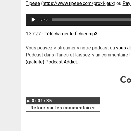
Tipeee
(
https://www.tipeee.com/proxi-jeux
) ou
Pay
Lecteur
50:17
audio
1:37:27
-
Télécharger le fichier mp3
Vous pouvez « streamer » notre podcast ou
vous ab
Podcast dans iTunes et laissez-y un commentaire !
(gratuite) Podcast Addict
.
Co
0:01:35
Retour sur les commentaires