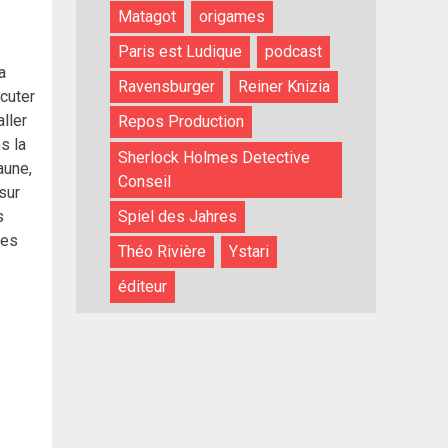
Matagot
origames
Paris est Ludique
podcast
a
Ravensburger
Reiner Knizia
cuter
ller
Repos Production
s la
Sherlock Holmes Detective
aune,
Conseil
sur
Spiel des Jahres
s
res
Théo Rivière
Ystari
éditeur