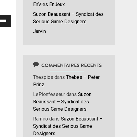
EnVies EnJeux
Suzon Beaussant – Syndicat des
isez
Serious Game Designers
Jarvin
hes
/bas
r
menter
COMMENTAIRES RÉCENTS
nuer
Thespios
dans
Thebes – Peter
ume.
Prinz
LePionfesseur
dans
Suzon
Beaussant – Syndicat des
Serious Game Designers
Ramiro
dans
Suzon Beaussant –
Syndicat des Serious Game
Designers