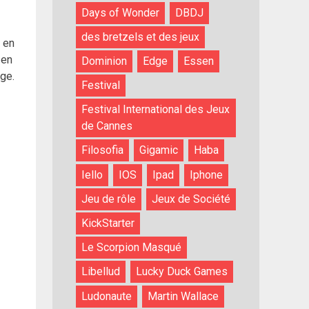
Days of Wonder
DBDJ
des bretzels et des jeux
é en
 en
Dominion
Edge
Essen
age.
Festival
Festival International des Jeux
de Cannes
Filosofia
Gigamic
Haba
Iello
IOS
Ipad
Iphone
Jeu de rôle
Jeux de Société
KickStarter
Le Scorpion Masqué
Libellud
Lucky Duck Games
Ludonaute
Martin Wallace