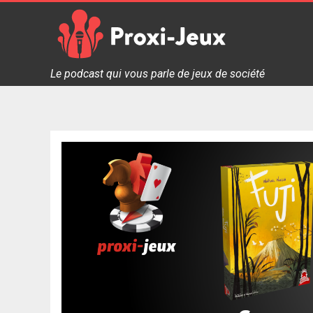
Skip
to
content
Proxi Jeux - Le podcast qui vous parle de jeux de soc
Le podcast qui vous parle de jeux de société