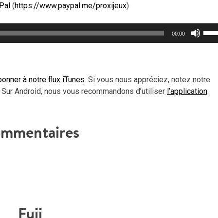
Pal
(
https://www.paypal.me/proxijeux
)
Util
00:00
les
flèc
haut
pou
onner à notre flux iTunes
. Si vous nous appréciez, notez notre
aug
 Sur Android, nous vous recommandons d’utiliser
l’application
ou
dimi
le
mmentaires
vol
Fuji