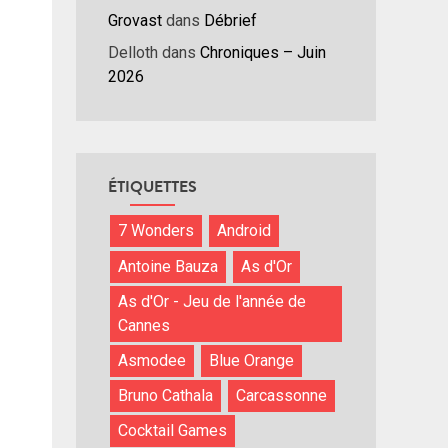
Grovast
dans
Débrief
Delloth
dans
Chroniques – Juin
2026
ÉTIQUETTES
7 Wonders
Android
Antoine Bauza
As d'Or
As d'Or - Jeu de l'année de
Cannes
Asmodee
Blue Orange
Bruno Cathala
Carcassonne
Cocktail Games