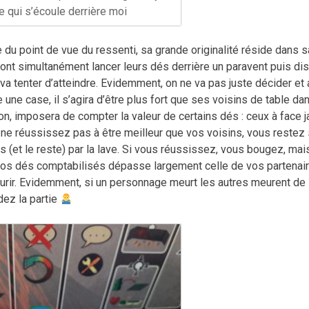
ve qui s’écoule derrière moi
e du point de vue du ressenti, sa grande originalité réside dans s
nt simultanément lancer leurs dés derrière un paravent puis dis
a tenter d’atteindre. Evidemment, on ne va pas juste décider et a
e une case, il s’agira d’être plus fort que ses voisins de table dan
on, imposera de compter la valeur de certains dés : ceux à face j
us ne réussissez pas à être meilleur que vos voisins, vous restez 
s (et le reste) par la lave. Si vous réussissez, vous bougez, mai
de vos dés comptabilisés dépasse largement celle de vos partenai
urir. Evidemment, si un personnage meurt les autres meurent de
dez la partie