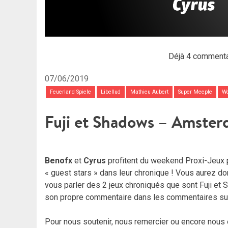
Déjà 4 commenta
07/06/2019
Feuerland Spiele
Libellud
Mathieu Aubert
Super Meeple
Wo
Fuji et Shadows – Amste
Benofx
et
Cyrus
profitent du weekend Proxi-Jeux po
« guest stars » dans leur chronique ! Vous aurez d
vous parler des 2 jeux chroniqués que sont Fuji 
son propre commentaire dans les commentaires su
Pour nous soutenir, nous remercier ou encore nous 