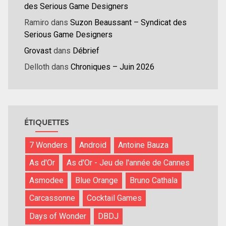
des Serious Game Designers
Ramiro
dans
Suzon Beaussant – Syndicat des
Serious Game Designers
Grovast
dans
Débrief
Delloth
dans
Chroniques – Juin 2026
ÉTIQUETTES
7 Wonders
Android
Antoine Bauza
As d'Or
As d'Or - Jeu de l'année de Cannes
Asmodee
Blue Orange
Bruno Cathala
Carcassonne
Cocktail Games
Days of Wonder
DBDJ