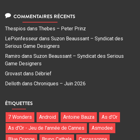
COMMENTAIRES RÉCENTS
Thespios
dans
Thebes – Peter Prinz
LePionfesseur
dans
Suzon Beaussant – Syndicat des
Serious Game Designers
Ramiro
dans
Suzon Beaussant – Syndicat des Serious
Game Designers
Grovast
dans
Débrief
Delloth
dans
Chroniques – Juin 2026
ÉTIQUETTES
7 Wonders
Android
Antoine Bauza
As d'Or
As d'Or - Jeu de l'année de Cannes
Asmodee
Blue Orange
Bruno Cathala
Carcassonne