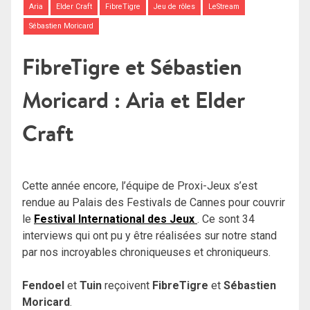
Aria
Elder Craft
FibreTigre
Jeu de rôles
LeStream
Sébastien Moricard
FibreTigre et Sébastien
Moricard : Aria et Elder
Craft
Cette année encore, l’équipe de Proxi-Jeux s’est
rendue au Palais des Festivals de Cannes pour couvrir
le
Festival International des Jeux
. Ce sont 34
interviews qui ont pu y être réalisées sur notre stand
par nos incroyables chroniqueuses et chroniqueurs.
Fendoel
et
Tuin
reçoivent
FibreTigre
et
Sébastien
Moricard
.