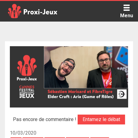
Skip
to
Menu
content
Proxi Jeux - Le podcast qui vous parle de jeux de société
Pas encore de commentaire !
Entamez le débat
10/03/2020