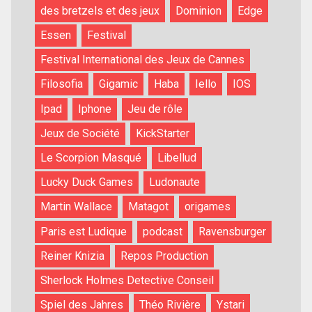
des bretzels et des jeux
Dominion
Edge
Essen
Festival
Festival International des Jeux de Cannes
Filosofia
Gigamic
Haba
Iello
IOS
Ipad
Iphone
Jeu de rôle
Jeux de Société
KickStarter
Le Scorpion Masqué
Libellud
Lucky Duck Games
Ludonaute
Martin Wallace
Matagot
origames
Paris est Ludique
podcast
Ravensburger
Reiner Knizia
Repos Production
Sherlock Holmes Detective Conseil
Spiel des Jahres
Théo Rivière
Ystari