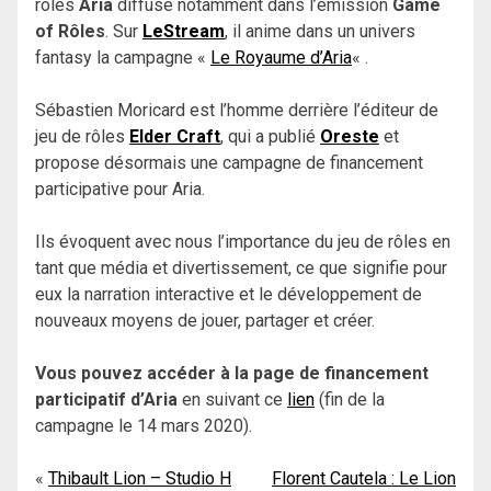
rôles
Aria
diffusé notamment dans l’émission
Game
of Rôles
. Sur
LeStream
, il anime dans un univers
fantasy la campagne «
Le Royaume d’Aria
« .
Sébastien Moricard est l’homme derrière l’éditeur de
jeu de rôles
Elder Craft
, qui a publié
Oreste
et
propose désormais une campagne de financement
participative pour Aria.
Ils évoquent avec nous l’importance du jeu de rôles en
tant que média et divertissement, ce que signifie pour
eux la narration interactive et le développement de
nouveaux moyens de jouer, partager et créer.
Vous pouvez accéder à la page de financement
participatif d’Aria
en suivant ce
lien
(fin de la
campagne le 14 mars 2020).
Navigation
Thibault Lion – Studio H
Florent Cautela : Le Lion