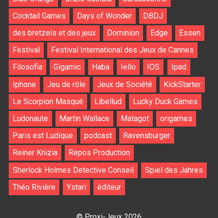
Cocktail Games
Days of Wonder
DBDJ
des bretzels et des jeux
Dominion
Edge
Essen
Festival
Festival International des Jeux de Cannes
Filosofia
Gigamic
Haba
Iello
IOS
Ipad
Iphone
Jeu de rôle
Jeux de Société
KickStarter
Le Scorpion Masqué
Libellud
Lucky Duck Games
Ludonaute
Martin Wallace
Matagot
origames
Paris est Ludique
podcast
Ravensburger
Reiner Knizia
Repos Production
Sherlock Holmes Detective Conseil
Spiel des Jahres
Théo Rivière
Ystari
éditeur
© Proxi-Jeux 2026