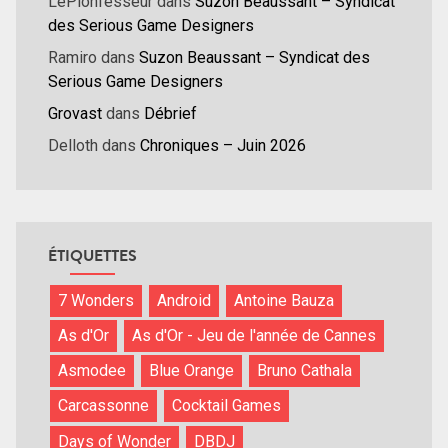
LePionfesseur
dans
Suzon Beaussant – Syndicat
des Serious Game Designers
Ramiro
dans
Suzon Beaussant – Syndicat des
Serious Game Designers
Grovast
dans
Débrief
Delloth
dans
Chroniques – Juin 2026
ÉTIQUETTES
7 Wonders
Android
Antoine Bauza
As d'Or
As d'Or - Jeu de l'année de Cannes
Asmodee
Blue Orange
Bruno Cathala
Carcassonne
Cocktail Games
Days of Wonder
DBDJ