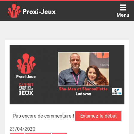
Skip
to
Menu
content
Proxi Jeux - Le podcast qui vous parle de jeux de société
Pas encore de commentaire !
Entamez le débat
23/04/2020