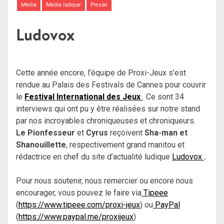
Média
Média ludique
Presse
Ludovox
Cette année encore, l’équipe de Proxi-Jeux s’est
rendue au Palais des Festivals de Cannes pour couvrir
le
Festival International des Jeux
. Ce sont 34
interviews qui ont pu y être réalisées sur notre stand
par nos incroyables chroniqueuses et chroniqueurs.
Le Pionfesseur
et
Cyrus
reçoivent
Sha-man et
Shanouillette
, respectivement grand manitou et
rédactrice en chef du site d’actualité ludique
Ludovox
.
Pour nous soutenir, nous remercier ou encore nous
encourager, vous pouvez le faire via
Tipeee
(
https://www.tipeee.com/proxi-jeux
) ou
PayPal
(
https://www.paypal.me/proxijeux
)