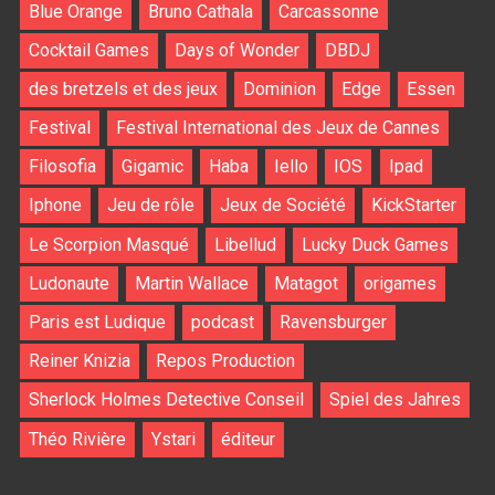
Blue Orange
Bruno Cathala
Carcassonne
Cocktail Games
Days of Wonder
DBDJ
des bretzels et des jeux
Dominion
Edge
Essen
Festival
Festival International des Jeux de Cannes
Filosofia
Gigamic
Haba
Iello
IOS
Ipad
Iphone
Jeu de rôle
Jeux de Société
KickStarter
Le Scorpion Masqué
Libellud
Lucky Duck Games
Ludonaute
Martin Wallace
Matagot
origames
Paris est Ludique
podcast
Ravensburger
Reiner Knizia
Repos Production
Sherlock Holmes Detective Conseil
Spiel des Jahres
Théo Rivière
Ystari
éditeur