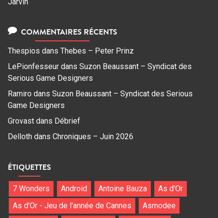
Jarvin
COMMENTAIRES RÉCENTS
Thespios
dans
Thebes – Peter Prinz
LePionfesseur
dans
Suzon Beaussant – Syndicat des
Serious Game Designers
Ramiro
dans
Suzon Beaussant – Syndicat des Serious
Game Designers
Grovast
dans
Débrief
Delloth
dans
Chroniques – Juin 2026
ÉTIQUETTES
7 Wonders
Android
Antoine Bauza
As d'Or
As d'Or - Jeu de l'année de Cannes
Asmodee