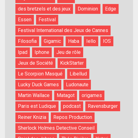
des bretzels et des jeux
Dominion
Edge
Essen
Festival
Festival International des Jeux de Cannes
Filosofia
Gigamic
Haba
Iello
IOS
Ipad
Iphone
Jeu de rôle
Jeux de Société
KickStarter
Le Scorpion Masqué
Libellud
Lucky Duck Games
Ludonaute
Martin Wallace
Matagot
origames
Paris est Ludique
podcast
Ravensburger
Reiner Knizia
Repos Production
Sherlock Holmes Detective Conseil