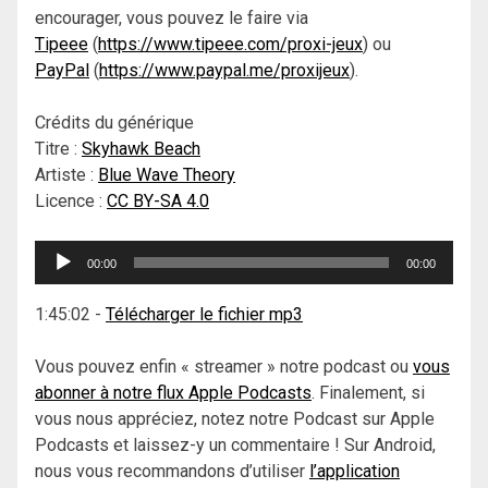
encourager, vous pouvez le faire via
Tipeee
(
https://www.tipeee.com/proxi-jeux
) ou
PayPal
(
https://www.paypal.me/proxijeux
).
Crédits du générique
Titre :
Skyhawk Beach
Artiste :
Blue Wave Theory
Licence :
CC BY-SA 4.0
Lecteur
00:00
00:00
audio
1:45:02
-
Télécharger le fichier mp3
Vous pouvez enfin « streamer » notre podcast ou
vous
abonner à notre flux Apple Podcasts
. Finalement, si
vous nous appréciez, notez notre Podcast sur Apple
Podcasts et laissez-y un commentaire ! Sur Android,
nous vous recommandons d’utiliser
l’application