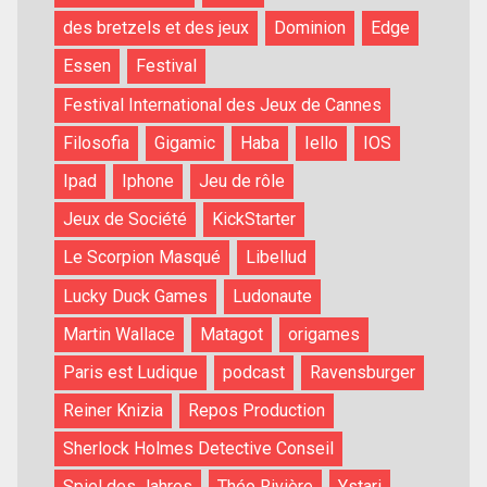
des bretzels et des jeux
Dominion
Edge
Essen
Festival
Festival International des Jeux de Cannes
Filosofia
Gigamic
Haba
Iello
IOS
Ipad
Iphone
Jeu de rôle
Jeux de Société
KickStarter
Le Scorpion Masqué
Libellud
Lucky Duck Games
Ludonaute
Martin Wallace
Matagot
origames
Paris est Ludique
podcast
Ravensburger
Reiner Knizia
Repos Production
Sherlock Holmes Detective Conseil
Spiel des Jahres
Théo Rivière
Ystari