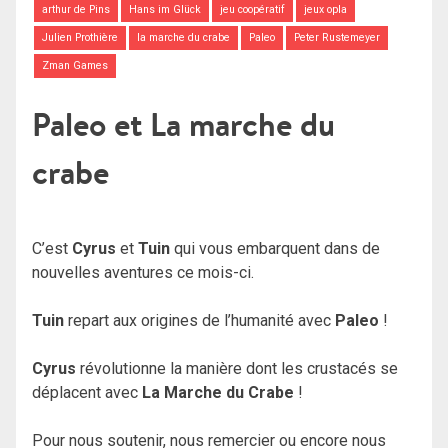
arthur de Pins
Hans im Glück
jeu coopératif
jeux opla
Julien Prothière
la marche du crabe
Paleo
Peter Rustemeyer
Zman Games
Paleo et La marche du
crabe
C’est
Cyrus
et
Tuin
qui vous embarquent dans de
nouvelles aventures ce mois-ci.
Tuin
repart aux origines de l’humanité avec
Paleo
!
Cyrus
révolutionne la manière dont les crustacés se
déplacent avec
La Marche du Crabe
!
Pour nous soutenir, nous remercier ou encore nous