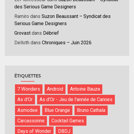
des Serious Game Designers
Ramiro
dans
Suzon Beaussant – Syndicat des
Serious Game Designers
Grovast
dans
Débrief
Delloth
dans
Chroniques – Juin 2026
ÉTIQUETTES
7 Wonders
Android
Antoine Bauza
As d'Or
As d'Or - Jeu de l'année de Cannes
Asmodee
Blue Orange
Bruno Cathala
Carcassonne
Cocktail Games
Days of Wonder
DBDJ