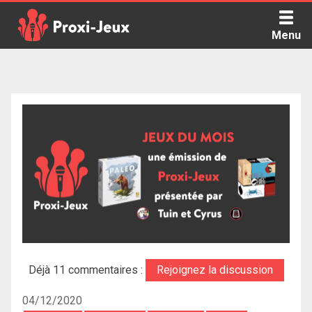
Skip
to
Menu
content
Proxi Jeux - Le podcast qui vous parle de jeux de société
Déjà 11 commentaires :
Rejoignez la discussion
04/12/2020