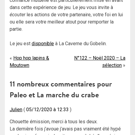
confiance mutuelle est particulièrement mise en avant
dans cette expérience de jeu. Le jeu vous invite à
écouter
les actions de votre partenaire, votre foi en lui
ou elle sera votre meilleur atout pour remporter la
partie.
Le jeu est
disponible
à La Caverne du Gobelin.
Navigation
Hop hop lapins &
N°122 – Noël 2020 – La
Moutown
sélection
de
l’article
11 nombreux commentaires pour
Paleo et La marche du crabe
Julien
05/12/2020 à 12:33
Chouette émission, merci à tous les deux.
La dernière fois j’avoue j’avais pas vraiment été hypé