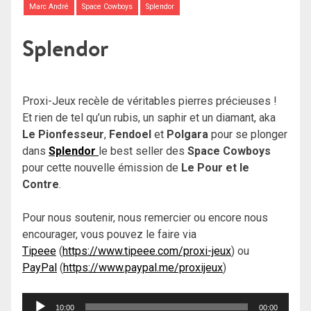
Marc André
Space Cowboys
Splendor
Splendor
Proxi-Jeux recèle de véritables pierres précieuses !
Et rien de tel qu’un rubis, un saphir et un diamant, aka
Le Pionfesseur
,
Fendoel
et
Polgara
pour se plonger
dans
Splendor
le best seller des
Space Cowboys
pour cette nouvelle émission de
Le Pour et le
Contre
.
Pour nous soutenir, nous remercier ou encore nous
encourager, vous pouvez le faire via
Tipeee
(
https://www.tipeee.com/proxi-jeux
) ou
PayPal
(
https://www.paypal.me/proxijeux
)
Lecteur
10:00
00:00