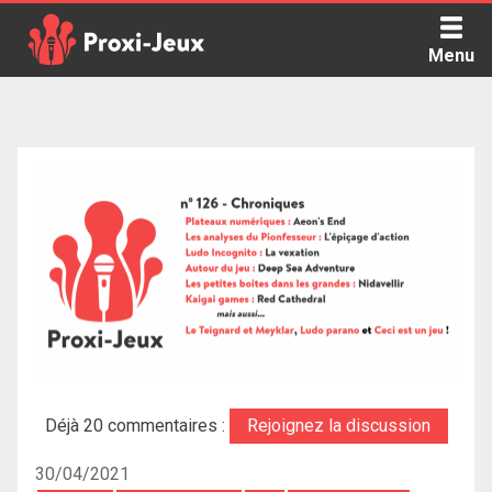
Skip
to
Menu
content
Proxi Jeux - Le podcast qui vous parle de jeux de société
Déjà 20 commentaires :
Rejoignez la discussion
30/04/2021