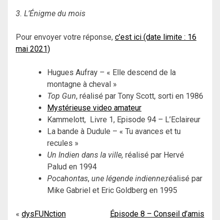
3. L’Énigme du mois
Pour envoyer votre réponse,
c’est ici (date limite : 16
mai 2021)
Hugues Aufray – « Elle descend de la
montagne à cheval »
Top Gun
, réalisé par Tony Scott, sorti en 1986
Mystérieuse video amateur
Kammelott, Livre 1, Episode 94 – L’Eclaireur
La bande à Dudule – « Tu avances et tu
recules »
Un Indien dans la ville,
réalisé par Hervé
Palud en 1994
Pocahontas
,
une légende indienne
;réalisé par
Mike Gabriel et Eric Goldberg en 1995
Navigation
dysFUNction
Épisode 8 – Conseil d’amis