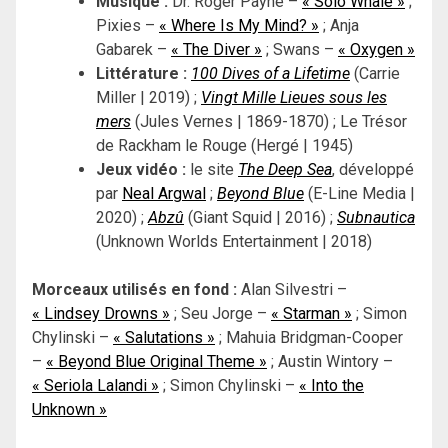
Musique :
Dr. Roger Payne –
« Solo Whale »
;
Pixies –
« Where Is My Mind? »
; Anja
Gabarek –
« The Diver »
; Swans –
« Oxygen »
Littérature :
100 Dives of a Lifetime
(Carrie
Miller | 2019) ;
Vingt Mille Lieues sous les
mers
(Jules Vernes | 1869-1870) ; Le Trésor
de Rackham le Rouge (Hergé | 1945)
Jeux vidéo :
le site
The Deep Sea
, développé
par
Neal Argwal
;
Beyond Blue
(E-Line Media |
2020) ;
Abzû
(Giant Squid | 2016) ;
Subnautica
(Unknown Worlds Entertainment | 2018)
Morceaux utilisés en fond :
Alan Silvestri –
« Lindsey Drowns »
; Seu Jorge –
« Starman »
; Simon
Chylinski –
« Salutations »
; Mahuia Bridgman-Cooper
–
« Beyond Blue Original Theme »
; Austin Wintory –
« Seriola Lalandi »
; Simon Chylinski –
« Into the
Unknown »