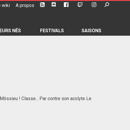
 wiki
A propos
EURS NÉS
FESTIVALS
SAISONS
 Môssieu ! Classe... Par contre son acolyte Le