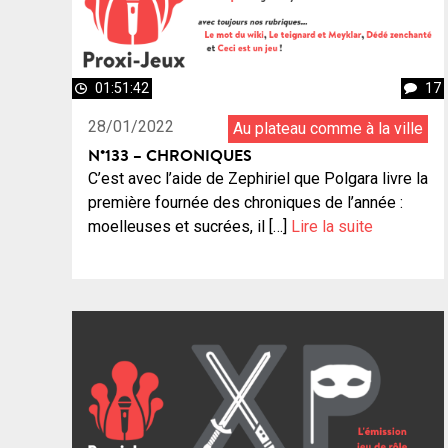
01:51:42
17
28/01/2022
Au plateau comme à la ville
N°133 – CHRONIQUES
C’est avec l’aide de Zephiriel que Polgara livre la
première fournée des chroniques de l’année :
moelleuses et sucrées, il […]
Lire la suite