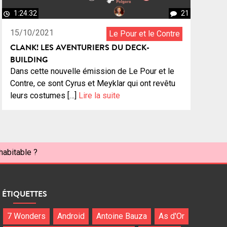
1:24:32
21
15/10/2021
Le Pour et le Contre
CLANK! LES AVENTURIERS DU DECK-
BUILDING
Dans cette nouvelle émission de Le Pour et le
Contre, ce sont Cyrus et Meyklar qui ont revêtu
leurs costumes […]
Lire la suite
habitable ?
ÉTIQUETTES
7 Wonders
Android
Antoine Bauza
As d'Or