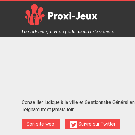
Skip
to
content
Proxi Jeux - Le podcast qui vous parle de jeux de soc
Le podcast qui vous parle de jeux de société
Conseiller ludique à la ville et Gestionnaire Général 
Teignard n'est jamais loin...
Son site web
Suivre sur Twitter