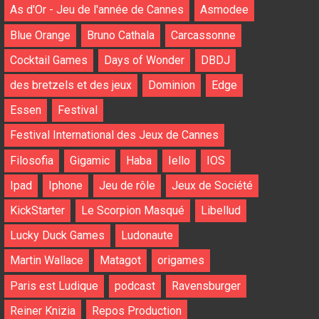
As d'Or - Jeu de l'année de Cannes
Asmodee
Blue Orange
Bruno Cathala
Carcassonne
Cocktail Games
Days of Wonder
DBDJ
des bretzels et des jeux
Dominion
Edge
Essen
Festival
Festival International des Jeux de Cannes
Filosofia
Gigamic
Haba
Iello
IOS
Ipad
Iphone
Jeu de rôle
Jeux de Société
KickStarter
Le Scorpion Masqué
Libellud
Lucky Duck Games
Ludonaute
Martin Wallace
Matagot
origames
Paris est Ludique
podcast
Ravensburger
Reiner Knizia
Repos Production