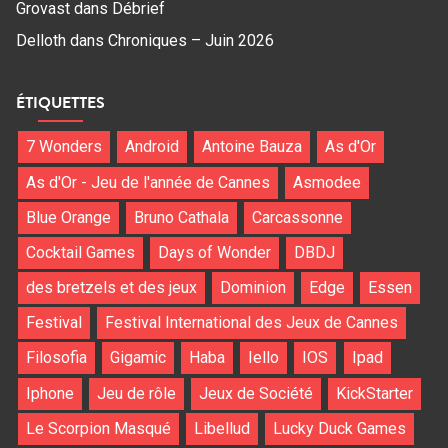
Grovast
dans
Débrief
Delloth
dans
Chroniques – Juin 2026
ÉTIQUETTES
7 Wonders
Android
Antoine Bauza
As d'Or
As d'Or - Jeu de l'année de Cannes
Asmodee
Blue Orange
Bruno Cathala
Carcassonne
Cocktail Games
Days of Wonder
DBDJ
des bretzels et des jeux
Dominion
Edge
Essen
Festival
Festival International des Jeux de Cannes
Filosofia
Gigamic
Haba
Iello
IOS
Ipad
Iphone
Jeu de rôle
Jeux de Société
KickStarter
Le Scorpion Masqué
Libellud
Lucky Duck Games