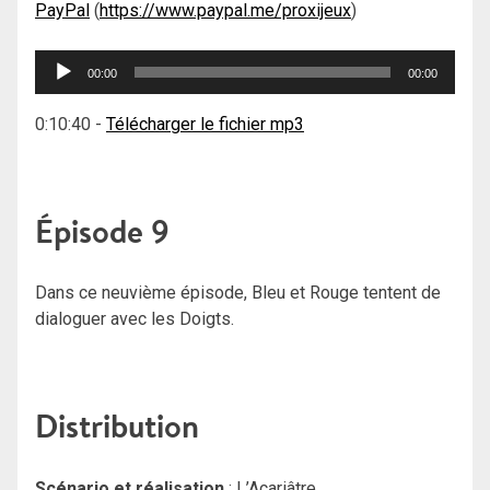
PayPal
(
https://www.paypal.me/proxijeux
)
Lecteur
00:00
00:00
audio
0:10:40
-
Télécharger le fichier mp3
Épisode 9
Dans ce neuvième épisode, Bleu et Rouge tentent de
dialoguer avec les Doigts.
Distribution
Scénario et réalisation
: L’Acariâtre