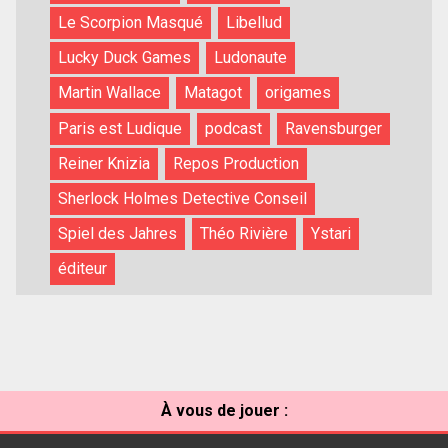
Le Scorpion Masqué
Libellud
Lucky Duck Games
Ludonaute
Martin Wallace
Matagot
origames
Paris est Ludique
podcast
Ravensburger
Reiner Knizia
Repos Production
Sherlock Holmes Detective Conseil
Spiel des Jahres
Théo Rivière
Ystari
éditeur
À vous de jouer :