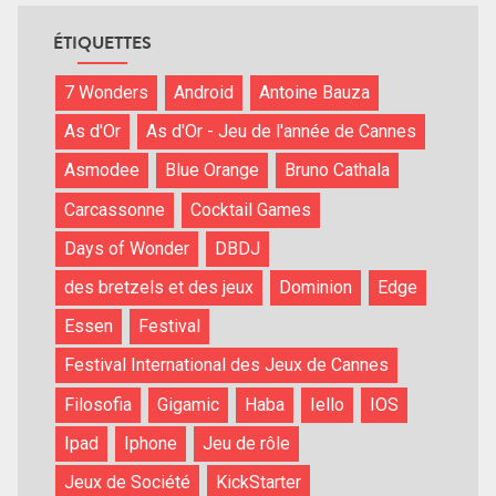
ÉTIQUETTES
7 Wonders
Android
Antoine Bauza
As d'Or
As d'Or - Jeu de l'année de Cannes
Asmodee
Blue Orange
Bruno Cathala
Carcassonne
Cocktail Games
Days of Wonder
DBDJ
des bretzels et des jeux
Dominion
Edge
Essen
Festival
Festival International des Jeux de Cannes
Filosofia
Gigamic
Haba
Iello
IOS
Ipad
Iphone
Jeu de rôle
Jeux de Société
KickStarter