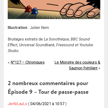
Illustration
: Julien Nem
Bruitages extraits de
La Sonothèque, BBC Sound
Effect
,
Universal Soundbank
,
Freesound
et
Youtube
Studio.
Navigation
N°127 – Chroniques
Le Monstre des couleurs &
Saumon frétillant
de
l’article
2 nombreux commentaires pour
Épisode 9 – Tour de passe-passe
JerNiLauLo
04/06/2021 à 10:57