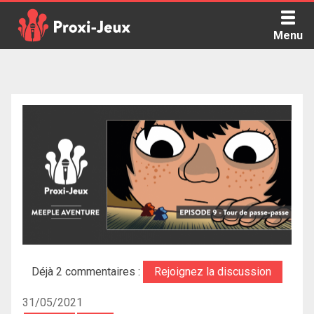
Skip
to
Menu
content
Proxi Jeux - Le podcast qui vous parle de jeux de société
Déjà 2 commentaires :
Rejoignez la discussion
31/05/2021