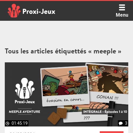
Skip
to
Menu
content
Proxi Jeux - Le podcast qui vous parle de jeux de société
Tous les articles étiquettés « meeple »
01:45:19
3