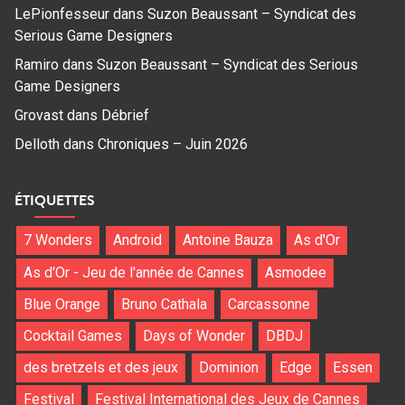
LePionfesseur
dans
Suzon Beaussant – Syndicat des
Serious Game Designers
Ramiro
dans
Suzon Beaussant – Syndicat des Serious
Game Designers
Grovast
dans
Débrief
Delloth
dans
Chroniques – Juin 2026
ÉTIQUETTES
7 Wonders
Android
Antoine Bauza
As d'Or
As d'Or - Jeu de l'année de Cannes
Asmodee
Blue Orange
Bruno Cathala
Carcassonne
Cocktail Games
Days of Wonder
DBDJ
des bretzels et des jeux
Dominion
Edge
Essen
Festival
Festival International des Jeux de Cannes