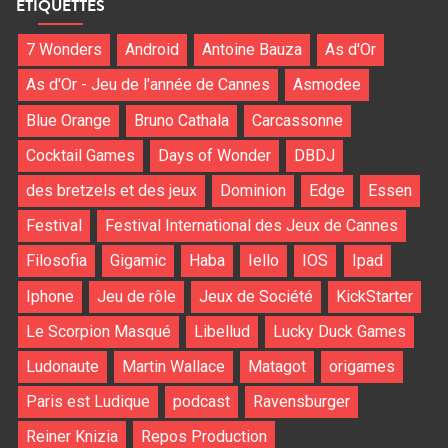
ÉTIQUETTES
7 Wonders
Android
Antoine Bauza
As d'Or
As d'Or - Jeu de l'année de Cannes
Asmodee
Blue Orange
Bruno Cathala
Carcassonne
Cocktail Games
Days of Wonder
DBDJ
des bretzels et des jeux
Dominion
Edge
Essen
Festival
Festival International des Jeux de Cannes
Filosofia
Gigamic
Haba
Iello
IOS
Ipad
Iphone
Jeu de rôle
Jeux de Société
KickStarter
Le Scorpion Masqué
Libellud
Lucky Duck Games
Ludonaute
Martin Wallace
Matagot
origames
Paris est Ludique
podcast
Ravensburger
Reiner Knizia
Repos Production