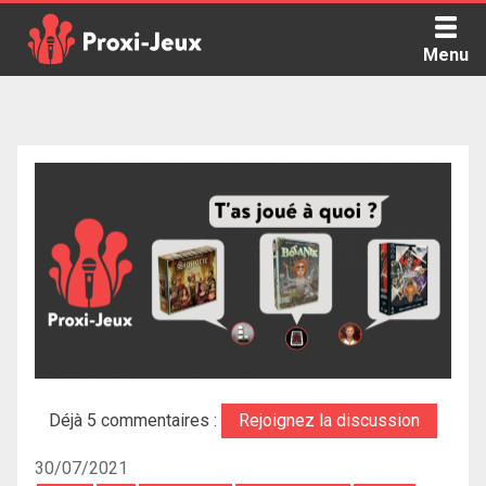
Skip
to
Menu
content
Proxi Jeux - Le podcast qui vous parle de jeux de société
Déjà 5 commentaires :
Rejoignez la discussion
30/07/2021