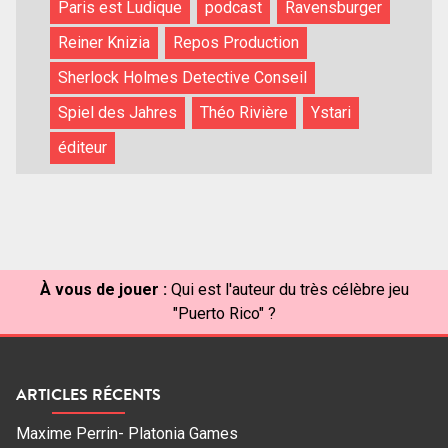
Paris est Ludique
podcast
Ravensburger
Reiner Knizia
Repos Production
Sherlock Holmes Detective Conseil
Spiel des Jahres
Théo Rivière
Ystari
éditeur
À vous de jouer :
Qui est l'auteur du très célèbre jeu
"Puerto Rico" ?
ARTICLES RÉCENTS
Maxime Perrin- Platonia Games