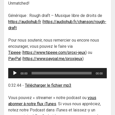
Unmatched!
Générique : Rough draft – Musique libre de droits de
https://audiohub.fr
(
https://audiohub.fr/chanson/rough-
draft
Pour nous soutenir, nous remercier ou encore nous
encourager, vous pouvez le faire via
Tipeee
(
https://www.tipeee.com/proxi-jeux
) ou
PayPal
(
https://www.paypal.me/proxijeux
)
Lecteur
00:00
00:00
audio
0:32:44
-
Télécharger le fichier mp3
Vous pouvez « streamer » notre podcast ou
vous
abonner à notre flux iTunes
. Si vous nous appréciez,
notez notre Podcast dans iTunes et laissez-y un