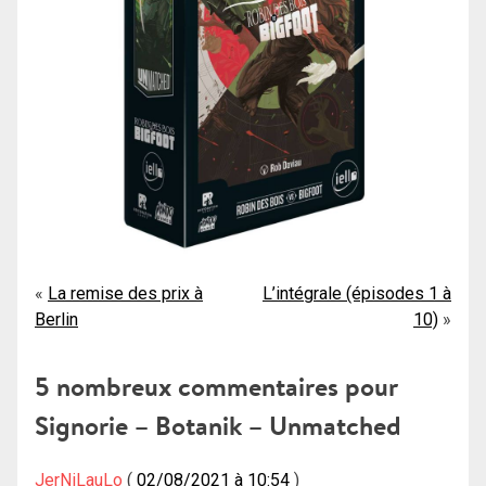
Navigation
La remise des prix à
L’intégrale (épisodes 1 à
Berlin
10)
de
l’article
5 nombreux commentaires pour
Signorie – Botanik – Unmatched
JerNiLauLo
02/08/2021 à 10:54