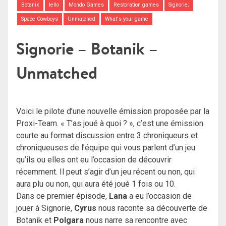
Botanik
Iello
Mondo Games
Restoration games
Signorie;
Space Cowboys
Unmatched
What's your game
Signorie – Botanik –
Unmatched
Voici le pilote d’une nouvelle émission proposée par la
Proxi-Team. « T’as joué à quoi ? », c’est une émission
courte au format discussion entre 3 chroniqueurs et
chroniqueuses de l’équipe qui vous parlent d’un jeu
qu’ils ou elles ont eu l’occasion de découvrir
récemment. Il peut s’agir d’un jeu récent ou non, qui
aura plu ou non, qui aura été joué 1 fois ou 10.
Dans ce premier épisode,
Lana
a eu l’occasion de
jouer à Signorie,
Cyrus
nous raconte sa découverte de
Botanik et
Polgara
nous narre sa rencontre avec