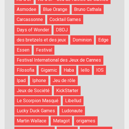
Asmodee
Blue Orange
Bruno Cathala
Carcassonne
Cocktail Games
Days of Wonder
DBDJ
des bretzels et des jeux
Dominion
Edge
Essen
Festival
Festival International des Jeux de Cannes
Filosofia
Gigamic
Haba
Iello
IOS
Ipad
Iphone
Jeu de rôle
Jeux de Société
KickStarter
Le Scorpion Masqué
Libellud
Lucky Duck Games
Ludonaute
Martin Wallace
Matagot
origames