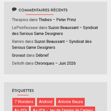
COMMENTAIRES RÉCENTS
Thespios
dans
Thebes – Peter Prinz
LePionfesseur
dans
Suzon Beaussant – Syndicat
des Serious Game Designers
Ramiro
dans
Suzon Beaussant – Syndicat des
Serious Game Designers
Grovast
dans
Débrief
Delloth
dans
Chroniques – Juin 2026
ÉTIQUETTES
7 Wonders
Android
Antoine Bauza
As d'Or
As d'Or - Jeu de l'année de Cannes