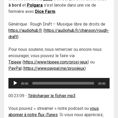
à bord
et
Polgara
s’est lancée dans une vie de
fermière avec
Dice Farm
.
Générique : Rough Draft – Musique libre de droits de
https://audiohub.fr
(
https://audiohub.fr/chanson/rough-
draft)
:
Pour nous soutenir, nous remercier ou encore nous
encourager, vous pouvez le faire via
Tipeee
(
https://www.tipeee.com/proxi-jeux
) ou
PayPal
(
https://www.paypal.me/proxijeux
)
Lecteur
00:00
00:00
audio
00:23:09
-
Télécharger le fichier mp3
Vous pouvez « streamer » notre podcast ou
vous
abonner à notre flux iTunes
. Si vous nous appréciez,