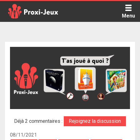
Skip
to
Menu
content
Proxi Jeux - Le podcast qui vous parle de jeux de société
Déjà 2 commentaires :
Rejoignez la discussion
08/11/2021