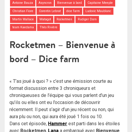
Antoine Bauza
Asyncron
Bienvenue à bord
Capitaine Meeple
Christian Fiore
Corentin Lebrat
dice farm
Ludovic Maublanc
Martin Wallace
Matagot
Rocketmen
Rudiger Dorn
team Kaedama
Théo Rivière
Rocketmen – Bienvenue à
bord – Dice farm
« T’as joué à quoi ? » c’est une émission courte au
format discussion entre 3 chroniqueurs et
chroniqueuses de l’équipe qui vous parlent d’un jeu
qu’ils ou elles ont eu l’occasion de découvrir
récemment. Il peut s’agir d’un jeu récent ou non, qui
aura plu ou non, qui aura été joué 1 fois ou 10.
Dans cet épisode,
Hammer
est parti dans les étoiles
avec
Rocketmen
,
Lana
a embarqué avec
Bienvenue