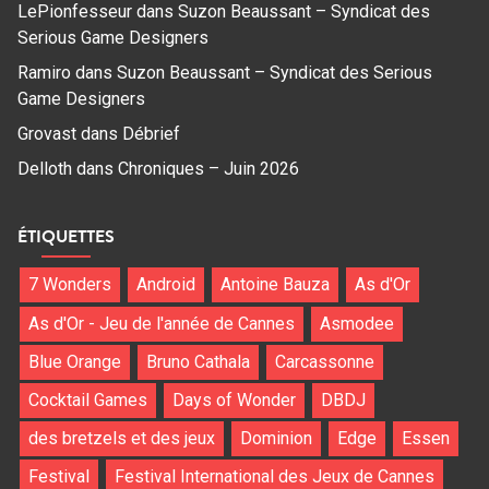
LePionfesseur
dans
Suzon Beaussant – Syndicat des
Serious Game Designers
Ramiro
dans
Suzon Beaussant – Syndicat des Serious
Game Designers
Grovast
dans
Débrief
Delloth
dans
Chroniques – Juin 2026
ÉTIQUETTES
7 Wonders
Android
Antoine Bauza
As d'Or
As d'Or - Jeu de l'année de Cannes
Asmodee
Blue Orange
Bruno Cathala
Carcassonne
Cocktail Games
Days of Wonder
DBDJ
des bretzels et des jeux
Dominion
Edge
Essen
Festival
Festival International des Jeux de Cannes