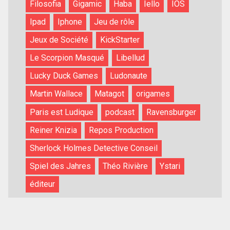
Filosofia
Gigamic
Haba
Iello
IOS
Ipad
Iphone
Jeu de rôle
Jeux de Société
KickStarter
Le Scorpion Masqué
Libellud
Lucky Duck Games
Ludonaute
Martin Wallace
Matagot
origames
Paris est Ludique
podcast
Ravensburger
Reiner Knizia
Repos Production
Sherlock Holmes Detective Conseil
Spiel des Jahres
Théo Rivière
Ystari
éditeur