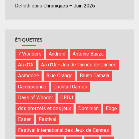
Delloth
dans
Chroniques – Juin 2026
ÉTIQUETTES
7 Wonders
Android
Antoine Bauza
As d'Or
As d'Or - Jeu de l'année de Cannes
Asmodee
Blue Orange
Bruno Cathala
Carcassonne
Cocktail Games
Days of Wonder
DBDJ
des bretzels et des jeux
Dominion
Edge
Essen
Festival
Festival International des Jeux de Cannes