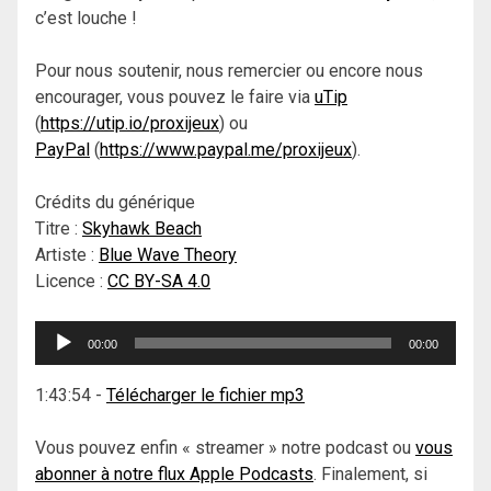
c’est louche !
Pour nous soutenir, nous remercier ou encore nous
encourager, vous pouvez le faire via
uTip
(
https://utip.io/proxijeux
) ou
PayPal
(
https://www.paypal.me/proxijeux
).
Crédits du générique
Titre :
Skyhawk Beach
Artiste :
Blue Wave Theory
Licence :
CC BY-SA 4.0
Lecteur
00:00
00:00
audio
1:43:54
-
Télécharger le fichier mp3
Vous pouvez enfin « streamer » notre podcast ou
vous
abonner à notre flux Apple Podcasts
. Finalement, si