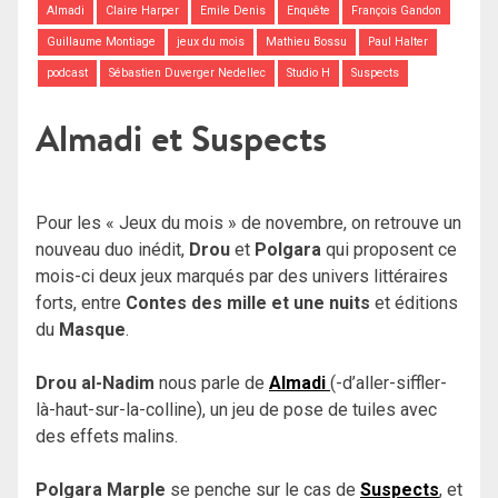
Almadi
Claire Harper
Emile Denis
Enquête
François Gandon
Guillaume Montiage
jeux du mois
Mathieu Bossu
Paul Halter
podcast
Sébastien Duverger Nedellec
Studio H
Suspects
Almadi et Suspects
Pour les « Jeux du mois » de novembre, on retrouve un
nouveau duo inédit,
Drou
et
Polgara
qui proposent ce
mois-ci deux jeux marqués par des univers littéraires
forts, entre
Contes des mille et une nuits
et éditions
du
Masque
.
Drou
al-Nadim
nous parle de
Almadi
(-d’aller-siffler-
là-haut-sur-la-colline), un jeu de pose de tuiles avec
des effets malins.
Polgara Marple
se penche sur le cas de
Suspects
, et