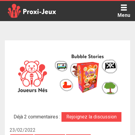
Skip
to
Menu
content
Proxi Jeux - Le podcast qui vous parle de jeux de société
Déjà 2 commentaires :
Rejoignez la discussion
23/02/2022