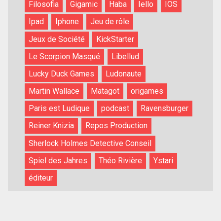
Filosofia
Gigamic
Haba
Iello
IOS
Ipad
Iphone
Jeu de rôle
Jeux de Société
KickStarter
Le Scorpion Masqué
Libellud
Lucky Duck Games
Ludonaute
Martin Wallace
Matagot
origames
Paris est Ludique
podcast
Ravensburger
Reiner Knizia
Repos Production
Sherlock Holmes Detective Conseil
Spiel des Jahres
Théo Rivière
Ystari
éditeur