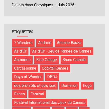
Delloth
dans
Chroniques – Juin 2026
ÉTIQUETTES
7 Wonders
Android
Antoine Bauza
As d'Or
As d'Or - Jeu de l'année de Cannes
Asmodee
Blue Orange
Bruno Cathala
Carcassonne
Cocktail Games
Days of Wonder
DBDJ
des bretzels et des jeux
Dominion
Edge
Essen
Festival
Festival International des Jeux de Cannes