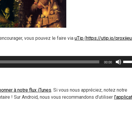
encourager, vous pouvez le faire via
uTip
(
https://utip.io/proxije
Util
00:00
les
flèc
haut
pou
onner à notre flux iTunes
. Si vous nous appréciez, notez notre
aug
aire ! Sur Android, nous vous recommandons d’utiliser
l’applica
ou
dimi
le
vol