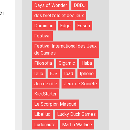
Days of Wonder
DBDJ
021
des bretzels et des jeux
Dominion
Edge
Essen
Festival
Festival International des Jeux
de Cannes
Filosofia
Gigamic
Haba
Iello
IOS
Ipad
Iphone
&
Jeu de rôle
Jeux de Société
KickStarter
Le Scorpion Masqué
Libellud
Lucky Duck Games
Ludonaute
Martin Wallace