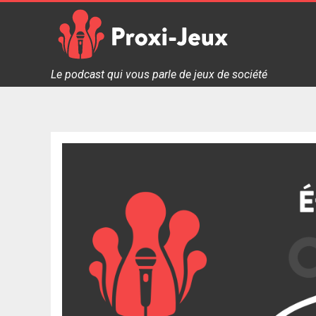
Skip
to
content
Proxi Jeux - Le podcast qui vous parle de jeux de soc
Le podcast qui vous parle de jeux de société