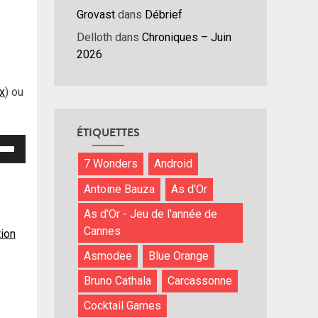
Grovast
dans
Débrief
Delloth
dans
Chroniques – Juin
2026
ux
) ou
ÉTIQUETTES
isez
7 Wonders
Android
hes
Antoine Bauza
As d'Or
/bas
r
As d'Or - Jeu de l'année de
menter
Cannes
tion
Asmodee
Blue Orange
nuer
Bruno Cathala
Carcassonne
ume.
Cocktail Games