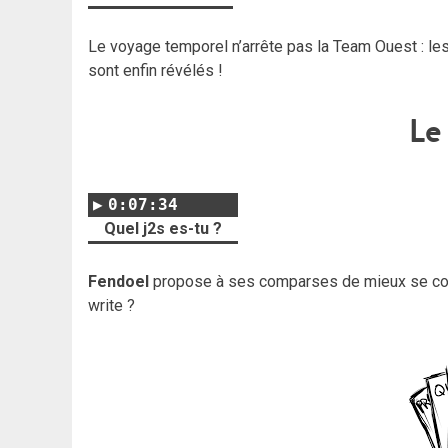
Le voyage temporel n’arrête pas la Team Ouest : les
sont enfin révélés !
Le 
0:07:34
Quel j2s es-tu ?
Fendoel
propose à ses comparses de mieux se conna
write ?