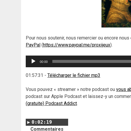
Pour nous soutenir, nous remercier ou encore nous 
PayPal
(
https://www.paypal.me/proxijeux
).
Lecteur
00:00
audio
01:57:31
-
Télécharger le fichier mp3
Vous pouvez « streamer » notre podcast ou
vous ab
podcast sur Apple Podcast et laissez-y un comment
(gratuite) Podcast Addict
.
0:02:19
Commentaires