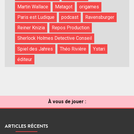
Martin Wallace
Matagot
origames
Paris est Ludique
podcast
Ravensburger
Reiner Knizia
Repos Production
Sherlock Holmes Detective Conseil
Spiel des Jahres
Théo Rivière
Ystari
éditeur
À vous de jouer :
ARTICLES RÉCENTS