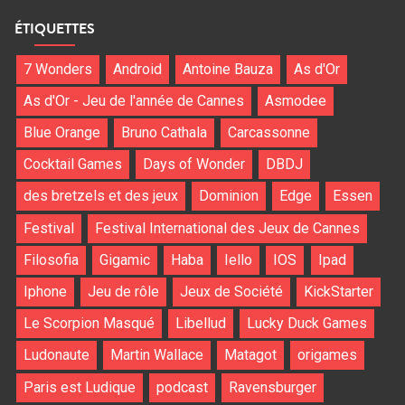
ÉTIQUETTES
7 Wonders
Android
Antoine Bauza
As d'Or
As d'Or - Jeu de l'année de Cannes
Asmodee
Blue Orange
Bruno Cathala
Carcassonne
Cocktail Games
Days of Wonder
DBDJ
des bretzels et des jeux
Dominion
Edge
Essen
Festival
Festival International des Jeux de Cannes
Filosofia
Gigamic
Haba
Iello
IOS
Ipad
Iphone
Jeu de rôle
Jeux de Société
KickStarter
Le Scorpion Masqué
Libellud
Lucky Duck Games
Ludonaute
Martin Wallace
Matagot
origames
Paris est Ludique
podcast
Ravensburger