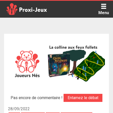
Skip
to
Menu
content
Proxi Jeux - Le podcast qui vous parle de jeux de société
Pas encore de commentaire !
Entamez le débat
28/09/2022