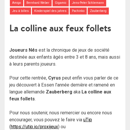
Amigo
Bernhard Weber
Gigamic
Jens-Peter Schliemann
Jeu à billes
Kinderspiel des jahres
Pachinko
Zauberberg
La colline aux feux follets
Joueurs Nés
est la chronique de jeux de société
destinée aux enfants âgés entre 3 et 8 ans, mais aussi
à leurs parents joueurs.
Pour cette rentrée,
Cyrus
peut enfin vous parler de ce
jeu découvert à Essen l’année dernière et ramené en
langue allemande
Zauberberg
aka
La colline aux
feux follets
.
Pour nous soutenir, nous remercier ou encore nous
encourager, vous pouvez le faire via
uTip
(
https://utip.io/proxijeux
) ou