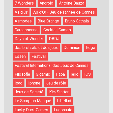
7 Wonders
Android
Antoine Bauza
As d'Or
As d'Or - Jeu de l'année de Cannes
Asmodee
Blue Orange
Bruno Cathala
Carcassonne
Cocktail Games
Days of Wonder
DBDJ
des bretzels et des jeux
Dominion
Edge
Essen
Festival
Festival International des Jeux de Cannes
Filosofia
Gigamic
Haba
Iello
IOS
Ipad
Iphone
Jeu de rôle
Jeux de Société
KickStarter
Le Scorpion Masqué
Libellud
Lucky Duck Games
Ludonaute