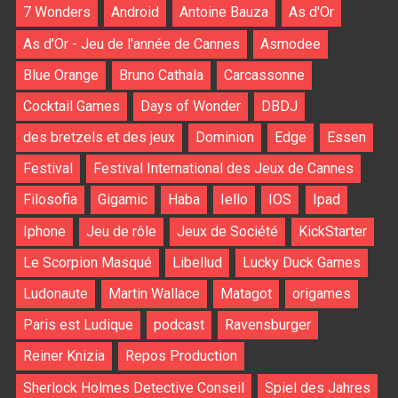
7 Wonders
Android
Antoine Bauza
As d'Or
As d'Or - Jeu de l'année de Cannes
Asmodee
Blue Orange
Bruno Cathala
Carcassonne
Cocktail Games
Days of Wonder
DBDJ
des bretzels et des jeux
Dominion
Edge
Essen
Festival
Festival International des Jeux de Cannes
Filosofia
Gigamic
Haba
Iello
IOS
Ipad
Iphone
Jeu de rôle
Jeux de Société
KickStarter
Le Scorpion Masqué
Libellud
Lucky Duck Games
Ludonaute
Martin Wallace
Matagot
origames
Paris est Ludique
podcast
Ravensburger
Reiner Knizia
Repos Production
Sherlock Holmes Detective Conseil
Spiel des Jahres