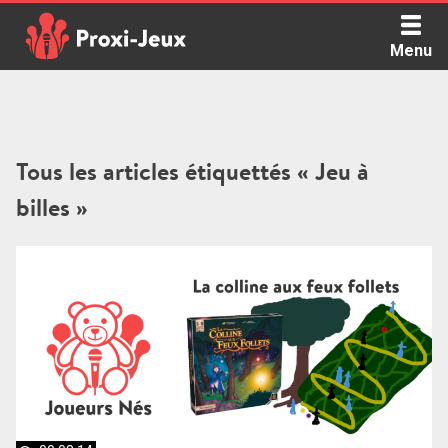
Skip
to
Menu
content
Proxi Jeux - Le podcast qui vous parle de jeux de société
Tous les articles étiquettés « Jeu à
billes »