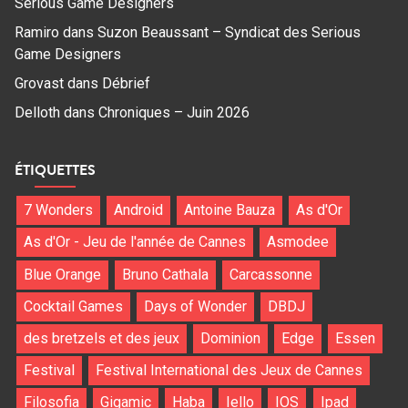
Serious Game Designers
Ramiro
dans
Suzon Beaussant – Syndicat des Serious
Game Designers
Grovast
dans
Débrief
Delloth
dans
Chroniques – Juin 2026
ÉTIQUETTES
7 Wonders
Android
Antoine Bauza
As d'Or
As d'Or - Jeu de l'année de Cannes
Asmodee
Blue Orange
Bruno Cathala
Carcassonne
Cocktail Games
Days of Wonder
DBDJ
des bretzels et des jeux
Dominion
Edge
Essen
Festival
Festival International des Jeux de Cannes
Filosofia
Gigamic
Haba
Iello
IOS
Ipad