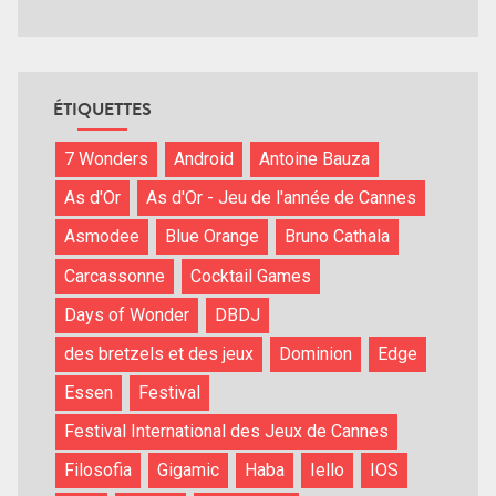
ÉTIQUETTES
7 Wonders
Android
Antoine Bauza
As d'Or
As d'Or - Jeu de l'année de Cannes
Asmodee
Blue Orange
Bruno Cathala
Carcassonne
Cocktail Games
Days of Wonder
DBDJ
des bretzels et des jeux
Dominion
Edge
Essen
Festival
Festival International des Jeux de Cannes
Filosofia
Gigamic
Haba
Iello
IOS