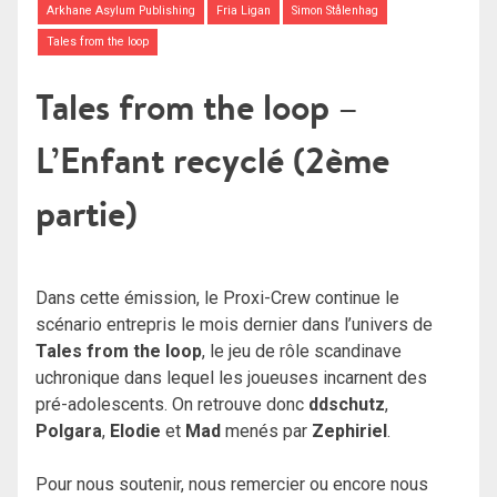
Arkhane Asylum Publishing
Fria Ligan
Simon Stålenhag
Tales from the loop
Tales from the loop –
L’Enfant recyclé (2ème
partie)
Dans cette émission, le Proxi-Crew continue le
scénario entrepris le mois dernier dans l’univers de
Tales from the loop
, le jeu de rôle scandinave
uchronique dans lequel les joueuses incarnent des
pré-adolescents. On retrouve donc
ddschutz
,
Polgara
,
Elodie
et
Mad
menés par
Zephiriel
.
Pour nous soutenir, nous remercier ou encore nous