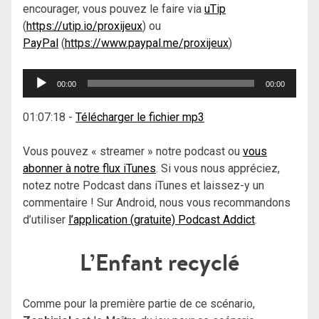
encourager, vous pouvez le faire via
uTip
(
https://utip.io/proxijeux
) ou
PayPal
(
https://www.paypal.me/proxijeux
)
Lecteur
00:00
00:00
audio
01:07:18
-
Télécharger le fichier mp3
Vous pouvez « streamer » notre podcast ou
vous
abonner à notre flux iTunes
. Si vous nous appréciez,
notez notre Podcast dans iTunes et laissez-y un
commentaire ! Sur Android, nous vous recommandons
d’utiliser
l’application (gratuite) Podcast Addict
.
L’Enfant recyclé
Comme pour la première partie de ce scénario,