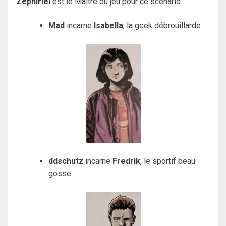
Zephiriel
est le Maître du jeu pour ce scénario.
Mad
incarne
Isabella
, la geek débrouillarde
ddschutz
incarne
Fredrik
, le sportif beau
gosse