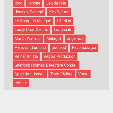
Ipad
Iphone
Jeu de rôle
Jeux de Société
KickStarter
Le Scorpion Masqué
Libellud
Lucky Duck Games
Ludonaute
Martin Wallace
Matagot
origames
Paris est Ludique
podcast
Ravensburger
Reiner Knizia
Repos Production
Sherlock Holmes Detective Conseil
Spiel des Jahres
Théo Rivière
Ystari
éditeur