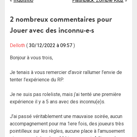
Navigation
Inquisitio
Flashback: Zombie Kidz
de
2 nombreux commentaires pour
l’article
Jouer avec des inconnu·e·s
Delloth
30/12/2022 à 09:57
Bonjour à vous trois,
Je tenais à vous remercier d’avoir rallumer l’envie de
tenter l’expérience du RP.
Je ne suis pas roleliste, mais j’ai tenté une première
expérience il y a 5 ans avec des inconnu(e)s.
J’ai passé véritablement une mauvaise soirée, aucun
accompagnement pour ma 1ere fois, des joueurs très
pointilleux sur les règles, aucune place à l’amusement