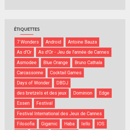
ÉTIQUETTES
7 Wonders
Android
Antoine Bauza
As d'Or
As d'Or - Jeu de l'année de Cannes
Asmodee
Blue Orange
Bruno Cathala
Carcassonne
Cocktail Games
Days of Wonder
DBDJ
des bretzels et des jeux
Dominion
Edge
Essen
Festival
Festival International des Jeux de Cannes
Filosofia
Gigamic
Haba
Iello
IOS