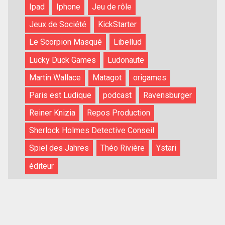
Ipad
Iphone
Jeu de rôle
Jeux de Société
KickStarter
Le Scorpion Masqué
Libellud
Lucky Duck Games
Ludonaute
Martin Wallace
Matagot
origames
Paris est Ludique
podcast
Ravensburger
Reiner Knizia
Repos Production
Sherlock Holmes Detective Conseil
Spiel des Jahres
Théo Rivière
Ystari
éditeur