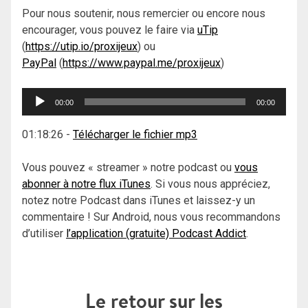
Pour nous soutenir, nous remercier ou encore nous
encourager, vous pouvez le faire via
uTip
(
https://utip.io/proxijeux
) ou
PayPal
(
https://www.paypal.me/proxijeux
)
Lecteur
00:00
00:00
audio
01:18:26
-
Télécharger le fichier mp3
Vous pouvez « streamer » notre podcast ou
vous
abonner à notre flux iTunes
. Si vous nous appréciez,
notez notre Podcast dans iTunes et laissez-y un
commentaire ! Sur Android, nous vous recommandons
d’utiliser
l’application (gratuite) Podcast Addict
.
Le retour sur les