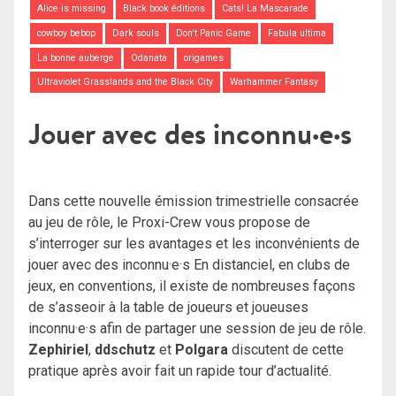
Alice is missing
Black book éditions
Cats! La Mascarade
cowboy bebop
Dark souls
Don't Panic Game
Fabula ultima
La bonne auberge
Odanata
origames
Ultraviolet Grasslands and the Black City
Warhammer Fantasy
Jouer avec des inconnu·e·s
Dans cette nouvelle émission trimestrielle consacrée
au jeu de rôle, le Proxi-Crew vous propose de
s’interroger sur les avantages et les inconvénients de
jouer avec des inconnu·e·s En distanciel, en clubs de
jeux, en conventions, il existe de nombreuses façons
de s’asseoir à la table de joueurs et joueuses
inconnu·e·s afin de partager une session de jeu de rôle.
Zephiriel
,
ddschutz
et
Polgara
discutent de cette
pratique après avoir fait un rapide tour d’actualité.