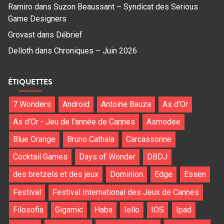
Ramiro
dans
Suzon Beaussant – Syndicat des Serious
Game Designers
Grovast
dans
Débrief
Delloth
dans
Chroniques – Juin 2026
ÉTIQUETTES
7 Wonders
Android
Antoine Bauza
As d'Or
As d'Or - Jeu de l'année de Cannes
Asmodee
Blue Orange
Bruno Cathala
Carcassonne
Cocktail Games
Days of Wonder
DBDJ
des bretzels et des jeux
Dominion
Edge
Essen
Festival
Festival International des Jeux de Cannes
Filosofia
Gigamic
Haba
Iello
IOS
Ipad