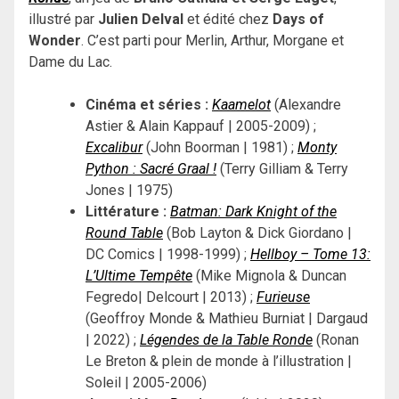
illustré par
Julien Delval
et édité chez
Days of
Wonder
. C’est parti pour Merlin, Arthur, Morgane et
Dame du Lac.
Cinéma et séries :
Kaamelot
(Alexandre
Astier & Alain Kappauf | 2005-2009) ;
Excalibur
(John Boorman | 1981) ;
Monty
Python : Sacré Graal !
(Terry Gilliam & Terry
Jones | 1975)
Littérature :
Batman: Dark Knight of the
Round Table
(Bob Layton & Dick Giordano |
DC Comics | 1998-1999) ;
Hellboy – Tome 13:
L’Ultime Tempête
(Mike Mignola & Duncan
Fegredo| Delcourt | 2013) ;
Furieuse
(Geoffroy Monde & Mathieu Burniat | Dargaud
| 2022) ;
Légendes de la Table Ronde
(Ronan
Le Breton & plein de monde à l’illustration |
Soleil | 2005-2006)