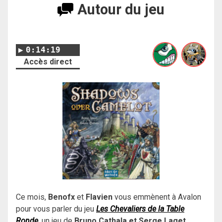
Autour du jeu
0:14:19
Accès direct
Ce mois,
Benofx
et
Flavien
vous emmènent à Avalon
pour vous parler du jeu
Les Chevaliers de la Table
Ronde
, un jeu de
Bruno Cathala et Serge Laget
,