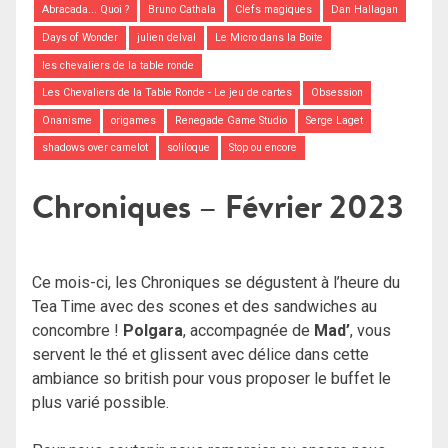
Abracada... Quoi ?
Bruno Cathala
Clefs magiques
Dan Hallagan
Days of Wonder
julien delval
Le Micro dans la Boite
les chevaliers de la table ronde
Les Chevaliers de la Table Ronde - Le jeu de cartes
Obsession
Onanisme
origames
Renegade Game Studio
Serge Laget
shadows over camelot
soliloque
Stop ou encore
Chroniques – Février 2023
Ce mois-ci, les Chroniques se dégustent à l’heure du
Tea Time avec des scones et des sandwiches au
concombre !
Polgara
, accompagnée de
Mad’
, vous
servent le thé et glissent avec délice dans cette
ambiance so british pour vous proposer le buffet le
plus varié possible.