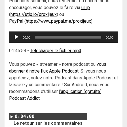
Pour nous soutenir, nous remercier ou encore nous
encourager, vous pouvez le faire via
uTip
(
https://utip.io/proxijeux
) ou
PayPal
(
https://www.paypal.me/proxijeux
)
Lecteur
00:00
00:00
audio
01:45:58
-
Télécharger le fichier mp3
Vous pouvez « streamer » notre podcast ou
vous
abonner à notre flux Apple Podcast
. Si vous nous
appréciez, notez notre Podcast dans Apple Podcast et
laissez-y un commentaire ! Sur Android, nous vous
recommandons d’utiliser
l’application (gratuite)
Podcast Addict
.
0:04:00
Le retour sur les commentaires