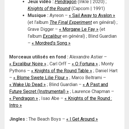
Jeux vidéo :
Pendragon
(Inkle | 2020) ;
Knights of the Round
(Capcom | 1991)
Musique :
Ayreon –
« Sail Away to Avalon »
(et l’album
The Final Experiment
en général) ;
Grave Digger –
« Morgane Le Fay »
(et
l’album
Excalibur
en général) ; Blind Guardian
–
« Mordred’s Song »
Morceaux utilisés en fond :
Alexandre Astier –
« Excalibur Noire »
; Carl Orff –
« O Fortuna »
;
Monty
Pythons –
« Knights of the Round Table »
; Daniel Hart
–
« Blome Swete Lilie Flour »
; Marco Beltrami –
« Wake Up Dead »
; Blind Guardian –
« A Past and
Future Secret (Instrumental) »
; Laurence Chapman –
« Pendragon »
; Isao Abe –
« Knights of the Round :
Intro »
Jingles :
The Beach Boys –
« I Get Around »