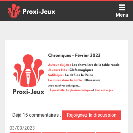
Skip
to
Menu
content
Proxi Jeux - Le podcast qui vous parle de jeux de société
Déjà 15 commentaires :
Rejoignez la discussion
03/03/2023