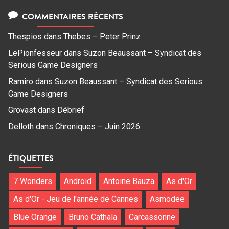
COMMENTAIRES RÉCENTS
Thespios
dans
Thebes – Peter Prinz
LePionfesseur
dans
Suzon Beaussant – Syndicat des
Serious Game Designers
Ramiro
dans
Suzon Beaussant – Syndicat des Serious
Game Designers
Grovast
dans
Débrief
Delloth
dans
Chroniques – Juin 2026
ÉTIQUETTES
7 Wonders
Android
Antoine Bauza
As d'Or
As d'Or - Jeu de l'année de Cannes
Asmodee
Blue Orange
Bruno Cathala
Carcassonne