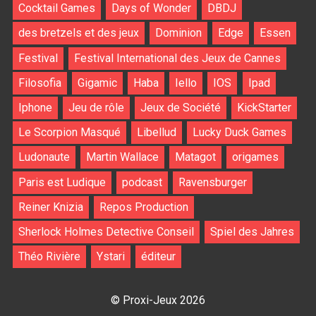
Cocktail Games
Days of Wonder
DBDJ
des bretzels et des jeux
Dominion
Edge
Essen
Festival
Festival International des Jeux de Cannes
Filosofia
Gigamic
Haba
Iello
IOS
Ipad
Iphone
Jeu de rôle
Jeux de Société
KickStarter
Le Scorpion Masqué
Libellud
Lucky Duck Games
Ludonaute
Martin Wallace
Matagot
origames
Paris est Ludique
podcast
Ravensburger
Reiner Knizia
Repos Production
Sherlock Holmes Detective Conseil
Spiel des Jahres
Théo Rivière
Ystari
éditeur
© Proxi-Jeux 2026