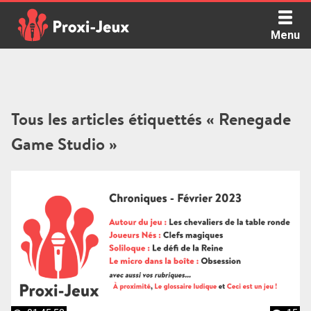
Skip
to
Menu
content
Proxi Jeux - Le podcast qui vous parle de jeux de société
Tous les articles étiquettés « Renegade
Game Studio »