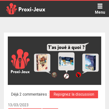
Skip
to
Menu
content
Proxi Jeux - Le podcast qui vous parle de jeux de société
Déjà 2 commentaires :
Rejoignez la discussion
13/03/2023