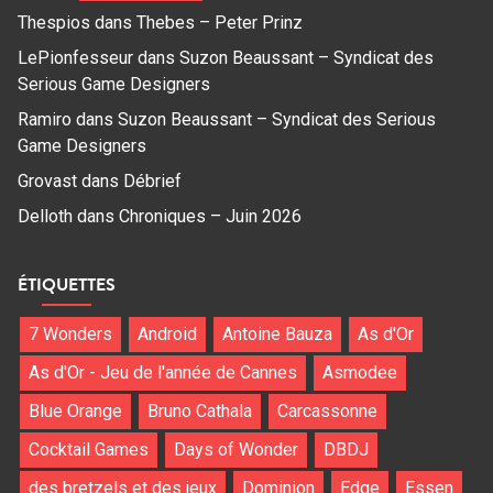
Thespios
dans
Thebes – Peter Prinz
LePionfesseur
dans
Suzon Beaussant – Syndicat des
Serious Game Designers
Ramiro
dans
Suzon Beaussant – Syndicat des Serious
Game Designers
Grovast
dans
Débrief
Delloth
dans
Chroniques – Juin 2026
ÉTIQUETTES
7 Wonders
Android
Antoine Bauza
As d'Or
As d'Or - Jeu de l'année de Cannes
Asmodee
Blue Orange
Bruno Cathala
Carcassonne
Cocktail Games
Days of Wonder
DBDJ
des bretzels et des jeux
Dominion
Edge
Essen