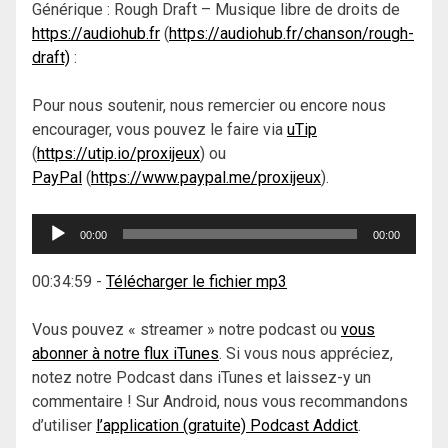
Générique : Rough Draft – Musique libre de droits de
https://audiohub.fr
(
https://audiohub.fr/chanson/rough-
draft)
:
Pour nous soutenir, nous remercier ou encore nous
encourager, vous pouvez le faire via
uTip
(
https://utip.io/proxijeux
) ou
PayPal
(
https://www.paypal.me/proxijeux
).
Lecteur
00:00
00:00
audio
00:34:59
-
Télécharger le fichier mp3
Vous pouvez « streamer » notre podcast ou
vous
abonner à notre flux iTunes
. Si vous nous appréciez,
notez notre Podcast dans iTunes et laissez-y un
commentaire ! Sur Android, nous vous recommandons
d’utiliser
l’application (gratuite) Podcast Addict
.