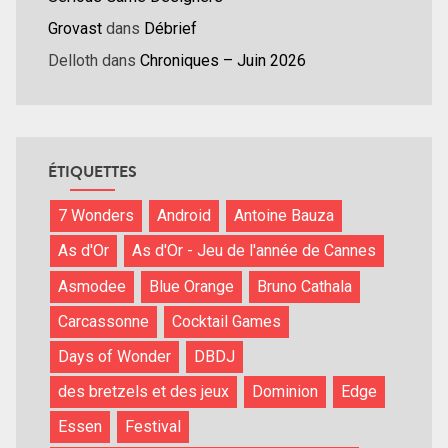
Grovast
dans
Débrief
Delloth
dans
Chroniques – Juin 2026
ÉTIQUETTES
7 Wonders
Android
Antoine Bauza
As d'Or
As d'Or - Jeu de l'année de Cannes
Asmodee
Blue Orange
Bruno Cathala
Carcassonne
Cocktail Games
Days of Wonder
DBDJ
des bretzels et des jeux
Dominion
Edge
Essen
Festival