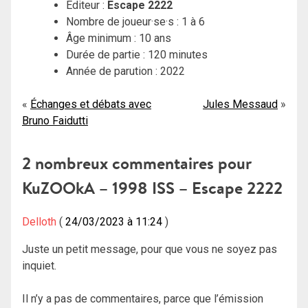
Éditeur :
Escape 2222
Nombre de joueur·se·s : 1 à 6
Âge minimum : 10 ans
Durée de partie : 120 minutes
Année de parution : 2022
Navigation
Échanges et débats avec
Jules Messaud
Bruno Faidutti
de
l’article
2 nombreux commentaires pour
KuZOOkA – 1998 ISS – Escape 2222
Delloth
24/03/2023 à 11:24
Juste un petit message, pour que vous ne soyez pas
inquiet.
Il n’y a pas de commentaires, parce que l’émission