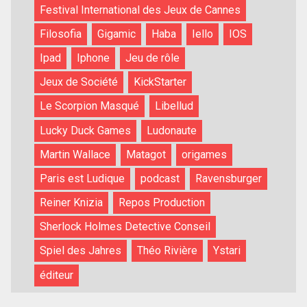
Festival International des Jeux de Cannes
Filosofia
Gigamic
Haba
Iello
IOS
Ipad
Iphone
Jeu de rôle
Jeux de Société
KickStarter
Le Scorpion Masqué
Libellud
Lucky Duck Games
Ludonaute
Martin Wallace
Matagot
origames
Paris est Ludique
podcast
Ravensburger
Reiner Knizia
Repos Production
Sherlock Holmes Detective Conseil
Spiel des Jahres
Théo Rivière
Ystari
éditeur