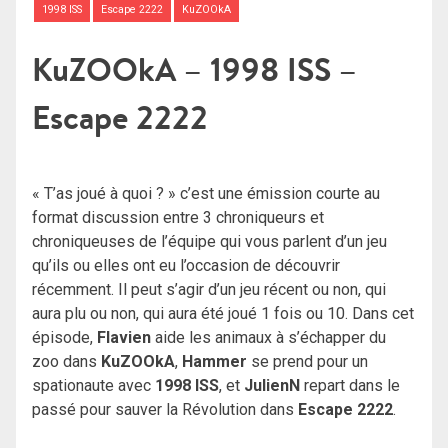
1998 ISS
Escape 2222
KuZOOkA
KuZOOkA – 1998 ISS –
Escape 2222
« T’as joué à quoi ? » c’est une émission courte au
format discussion entre 3 chroniqueurs et
chroniqueuses de l’équipe qui vous parlent d’un jeu
qu’ils ou elles ont eu l’occasion de découvrir
récemment. Il peut s’agir d’un jeu récent ou non, qui
aura plu ou non, qui aura été joué 1 fois ou 10. Dans cet
épisode,
Flavien
aide les animaux à s’échapper du
zoo dans
KuZOOkA
,
Hammer
se prend pour un
spationaute avec
1998 ISS
, et
JulienN
repart dans le
passé pour sauver la Révolution dans
Escape 2222
.