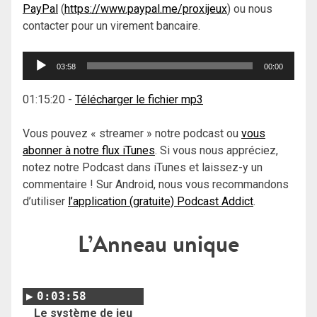
PayPal
(
https://www.paypal.me/proxijeux
) ou nous
contacter pour un virement bancaire.
Lecteur
03:58
00:00
audio
01:15:20
-
Télécharger le fichier mp3
Vous pouvez « streamer » notre podcast ou
vous
abonner à notre flux iTunes
. Si vous nous appréciez,
notez notre Podcast dans iTunes et laissez-y un
commentaire ! Sur Android, nous vous recommandons
d’utiliser
l’application (gratuite) Podcast Addict
.
L’Anneau unique
0:03:58
Le système de jeu