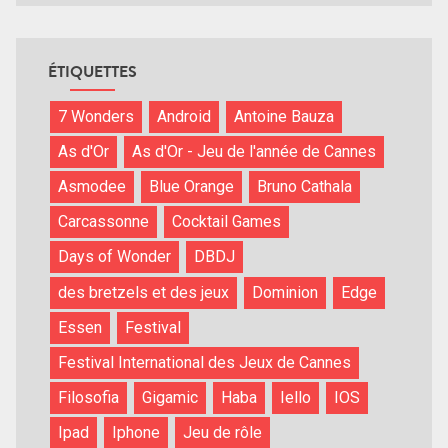
ÉTIQUETTES
7 Wonders
Android
Antoine Bauza
As d'Or
As d'Or - Jeu de l'année de Cannes
Asmodee
Blue Orange
Bruno Cathala
Carcassonne
Cocktail Games
Days of Wonder
DBDJ
des bretzels et des jeux
Dominion
Edge
Essen
Festival
Festival International des Jeux de Cannes
Filosofia
Gigamic
Haba
Iello
IOS
Ipad
Iphone
Jeu de rôle