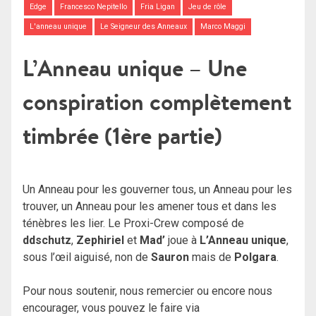
Edge
Francesco Nepitello
Fria Ligan
Jeu de rôle
L'anneau unique
Le Seigneur des Anneaux
Marco Maggi
L’Anneau unique – Une
conspiration complètement
timbrée (1ère partie)
Un Anneau pour les gouverner tous, un Anneau pour les
trouver, un Anneau pour les amener tous et dans les
ténèbres les lier. Le Proxi-Crew composé de
ddschutz
,
Zephiriel
et
Mad’
joue à
L’Anneau unique
,
sous l’œil aiguisé, non de
Sauron
mais de
Polgara
.
Pour nous soutenir, nous remercier ou encore nous
encourager, vous pouvez le faire via