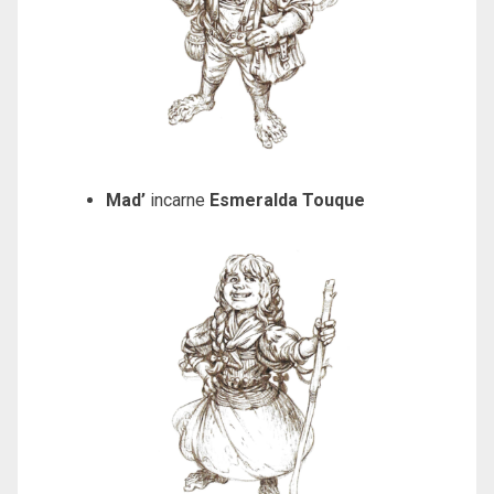
Mad’
incarne
Esmeralda Touque