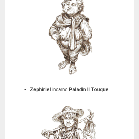
Zephiriel
incarne
Paladin II Touque