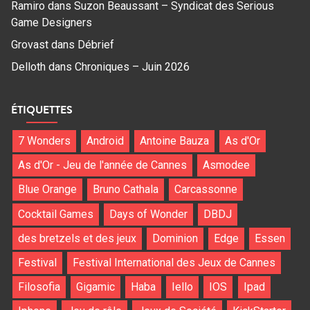
Ramiro
dans
Suzon Beaussant – Syndicat des Serious
Game Designers
Grovast
dans
Débrief
Delloth
dans
Chroniques – Juin 2026
ÉTIQUETTES
7 Wonders
Android
Antoine Bauza
As d'Or
As d'Or - Jeu de l'année de Cannes
Asmodee
Blue Orange
Bruno Cathala
Carcassonne
Cocktail Games
Days of Wonder
DBDJ
des bretzels et des jeux
Dominion
Edge
Essen
Festival
Festival International des Jeux de Cannes
Filosofia
Gigamic
Haba
Iello
IOS
Ipad