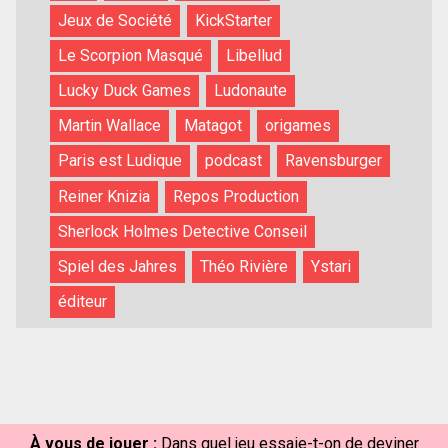
Jeux de Société
KickStarter
Le Scorpion Masqué
Libellud
Lucky Duck Games
Ludonaute
Martin Wallace
Matagot
origames
Paris est Ludique
podcast
Ravensburger
Reiner Knizia
Repos Production
Sherlock Holmes Detective Conseil
Spiel des Jahres
Théo Rivière
Ystari
éditeur
À vous de jouer :
Dans quel jeu essaie-t-on de deviner