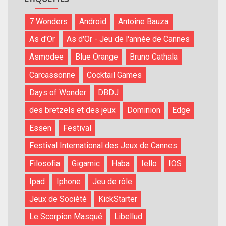
7 Wonders
Android
Antoine Bauza
As d'Or
As d'Or - Jeu de l'année de Cannes
Asmodee
Blue Orange
Bruno Cathala
Carcassonne
Cocktail Games
Days of Wonder
DBDJ
des bretzels et des jeux
Dominion
Edge
Essen
Festival
Festival International des Jeux de Cannes
Filosofia
Gigamic
Haba
Iello
IOS
Ipad
Iphone
Jeu de rôle
Jeux de Société
KickStarter
Le Scorpion Masqué
Libellud