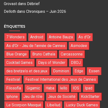
Grovast
dans
Débrief
Delloth
dans
Chroniques – Juin 2026
ÉTIQUETTES
7 Wonders
Android
Antoine Bauza
As d'Or
As d'Or - Jeu de l'année de Cannes
Asmodee
Blue Orange
Bruno Cathala
Carcassonne
Cocktail Games
Days of Wonder
DBDJ
des bretzels et des jeux
Dominion
Edge
Essen
Festival
Festival International des Jeux de Cannes
Filosofia
Gigamic
Haba
Iello
IOS
Ipad
Iphone
Jeu de rôle
Jeux de Société
KickStarter
Le Scorpion Masqué
Libellud
Lucky Duck Games