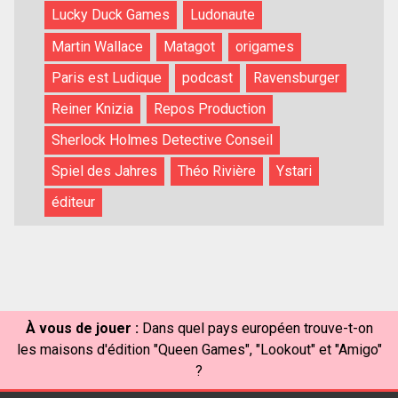
Lucky Duck Games
Ludonaute
Martin Wallace
Matagot
origames
Paris est Ludique
podcast
Ravensburger
Reiner Knizia
Repos Production
Sherlock Holmes Detective Conseil
Spiel des Jahres
Théo Rivière
Ystari
éditeur
À vous de jouer :
Dans quel pays européen trouve-t-on
les maisons d'édition "Queen Games", "Lookout" et "Amigo"
?