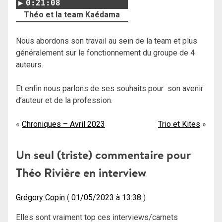
0:21:08
Théo et la team Kaédama
Nous abordons son travail au sein de la team et plus
généralement sur le fonctionnement du groupe de 4
auteurs.
Et enfin nous parlons de ses souhaits pour son avenir
d’auteur et de la profession.
Navigation
Chroniques – Avril 2023
Trio et Kites
de
Un seul (triste) commentaire pour
l’article
Théo Rivière en interview
Grégory Copin
01/05/2023 à 13:38
Elles sont vraiment top ces interviews/carnets