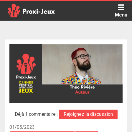
Skip
to
Menu
content
Proxi Jeux - Le podcast qui vous parle de jeux de société
Déjà 1 commentaire :
Rejoignez la discussion
01/05/2023