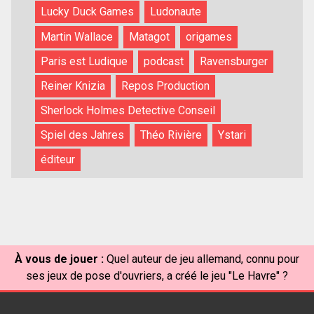
Lucky Duck Games
Ludonaute
Martin Wallace
Matagot
origames
Paris est Ludique
podcast
Ravensburger
Reiner Knizia
Repos Production
Sherlock Holmes Detective Conseil
Spiel des Jahres
Théo Rivière
Ystari
éditeur
À vous de jouer :
Quel auteur de jeu allemand, connu pour
ses jeux de pose d'ouvriers, a créé le jeu "Le Havre" ?