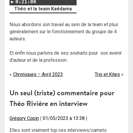
0:21:08
Théo et la team Kaédama
Nous abordons son travail au sein de la team et plus
généralement sur le fonctionnement du groupe de 4
auteurs.
Et enfin nous parlons de ses souhaits pour son avenir
d’auteur et de la profession.
Navigation
Chroniques – Avril 2023
Trio et Kites
de
Un seul (triste) commentaire pour
l’article
Théo Rivière en interview
Grégory Copin
01/05/2023 à 13:38
Elles sont vraiment top ces interviews/carnets