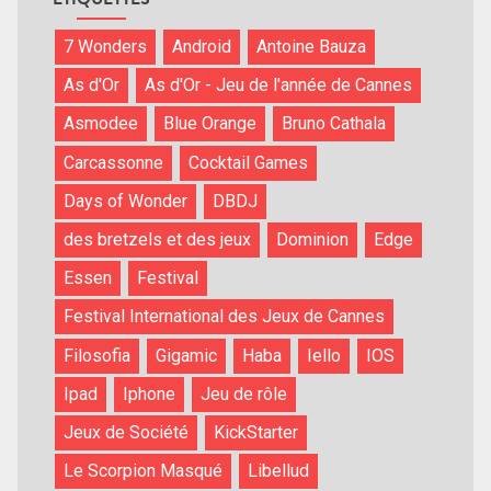
7 Wonders
Android
Antoine Bauza
As d'Or
As d'Or - Jeu de l'année de Cannes
Asmodee
Blue Orange
Bruno Cathala
Carcassonne
Cocktail Games
Days of Wonder
DBDJ
des bretzels et des jeux
Dominion
Edge
Essen
Festival
Festival International des Jeux de Cannes
Filosofia
Gigamic
Haba
Iello
IOS
Ipad
Iphone
Jeu de rôle
Jeux de Société
KickStarter
Le Scorpion Masqué
Libellud