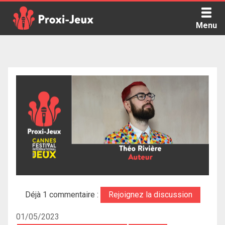
Skip
to
Menu
content
Proxi Jeux - Le podcast qui vous parle de jeux de société
Déjà 1 commentaire :
Rejoignez la discussion
01/05/2023