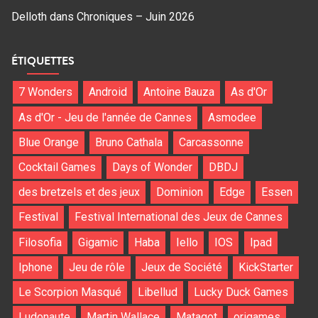
Delloth
dans
Chroniques – Juin 2026
ÉTIQUETTES
7 Wonders
Android
Antoine Bauza
As d'Or
As d'Or - Jeu de l'année de Cannes
Asmodee
Blue Orange
Bruno Cathala
Carcassonne
Cocktail Games
Days of Wonder
DBDJ
des bretzels et des jeux
Dominion
Edge
Essen
Festival
Festival International des Jeux de Cannes
Filosofia
Gigamic
Haba
Iello
IOS
Ipad
Iphone
Jeu de rôle
Jeux de Société
KickStarter
Le Scorpion Masqué
Libellud
Lucky Duck Games
Ludonaute
Martin Wallace
Matagot
origames