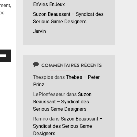
EnVies EnJeux
ment,
ce
Suzon Beaussant – Syndicat des
Serious Game Designers
Jarvin
isez
COMMENTAIRES RÉCENTS
hes
/bas
Thespios
dans
Thebes – Peter
r
Prinz
menter
LePionfesseur
dans
Suzon
Beaussant – Syndicat des
z
nuer
Serious Game Designers
Ramiro
dans
Suzon Beaussant –
ume.
Syndicat des Serious Game
Designers