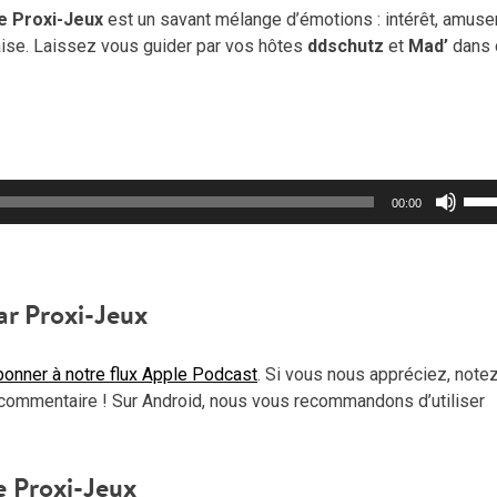
e Proxi-Jeux
est un savant mélange d’émotions : intérêt, amuse
laise. Laissez vous guider par vos hôtes
ddschutz
et
Mad’
dans 
Util
00:00
les
flèc
haut
pou
ar Proxi-Jeux
aug
ou
onner à notre flux Apple Podcast
. Si vous nous appréciez, note
dimi
commentaire ! Sur Android, nous vous recommandons d’utiliser
le
vol
e Proxi-Jeux