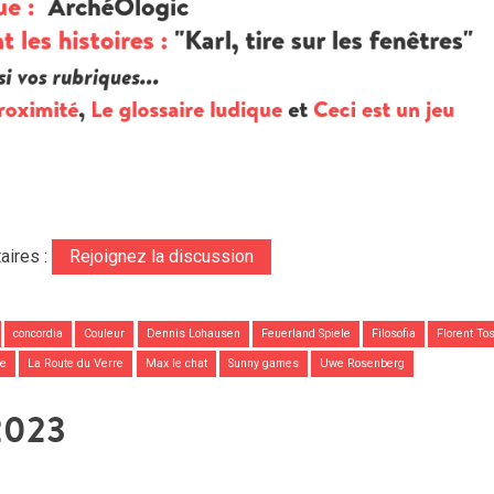
aires :
Rejoignez la discussion
concordia
Couleur
Dennis Lohausen
Feuerland Spiele
Filosofia
Florent To
be
La Route du Verre
Max le chat
Sunny games
Uwe Rosenberg
2023