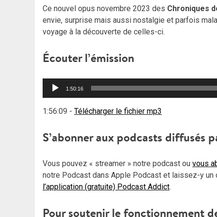
Ce nouvel opus novembre 2023 des
Chroniques d
envie, surprise mais aussi nostalgie et parfois ma
voyage à la découverte de celles-ci.
Écouter l’émission
Lecteur
1:50:16
audio
1:56:09
-
Télécharger le fichier mp3
S’abonner aux podcasts diffusés p
Vous pouvez « streamer » notre podcast ou
vous ab
notre Podcast dans Apple Podcast et laissez-y un 
l’application (gratuite) Podcast Addict
.
Pour soutenir le fonctionnement d