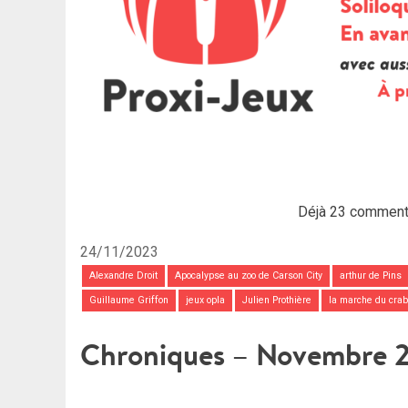
Déjà 23 comment
24/11/2023
Alexandre Droit
Apocalypse au zoo de Carson City
arthur de Pins
Guillaume Griffon
jeux opla
Julien Prothière
la marche du cra
Chroniques – Novembre 