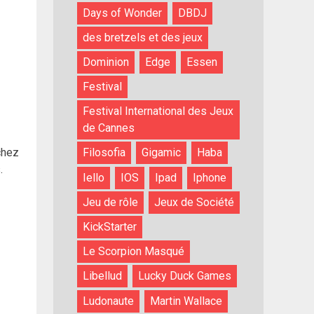
Days of Wonder
DBDJ
des bretzels et des jeux
Dominion
Edge
Essen
Festival
Festival International des Jeux
de Cannes
chez
Filosofia
Gigamic
Haba
.
Iello
IOS
Ipad
Iphone
Jeu de rôle
Jeux de Société
KickStarter
Le Scorpion Masqué
Libellud
Lucky Duck Games
Ludonaute
Martin Wallace