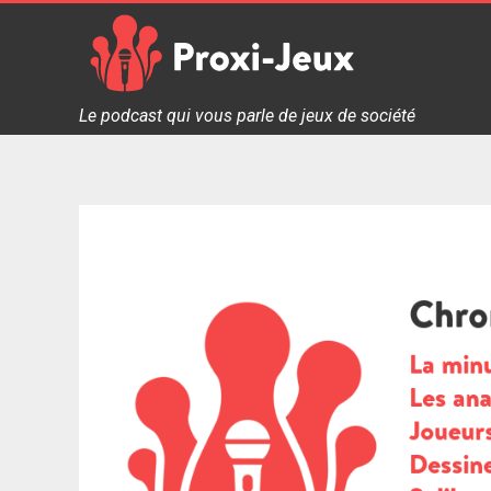
Skip
to
content
Proxi Jeux - Le podcast qui vous parle de jeux de soc
Le podcast qui vous parle de jeux de société