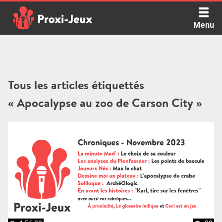
Skip
to
Menu
content
Proxi Jeux - Le podcast qui vous parle de jeux de société
Tous les articles étiquettés
« Apocalypse au zoo de Carson City »