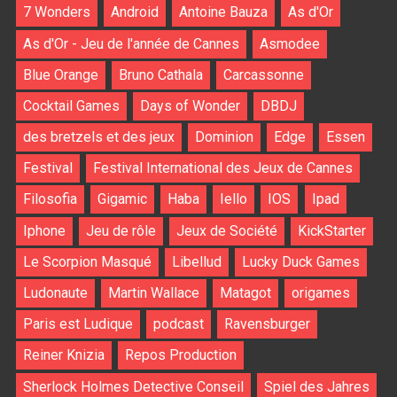
7 Wonders
Android
Antoine Bauza
As d'Or
As d'Or - Jeu de l'année de Cannes
Asmodee
Blue Orange
Bruno Cathala
Carcassonne
Cocktail Games
Days of Wonder
DBDJ
des bretzels et des jeux
Dominion
Edge
Essen
Festival
Festival International des Jeux de Cannes
Filosofia
Gigamic
Haba
Iello
IOS
Ipad
Iphone
Jeu de rôle
Jeux de Société
KickStarter
Le Scorpion Masqué
Libellud
Lucky Duck Games
Ludonaute
Martin Wallace
Matagot
origames
Paris est Ludique
podcast
Ravensburger
Reiner Knizia
Repos Production
Sherlock Holmes Detective Conseil
Spiel des Jahres